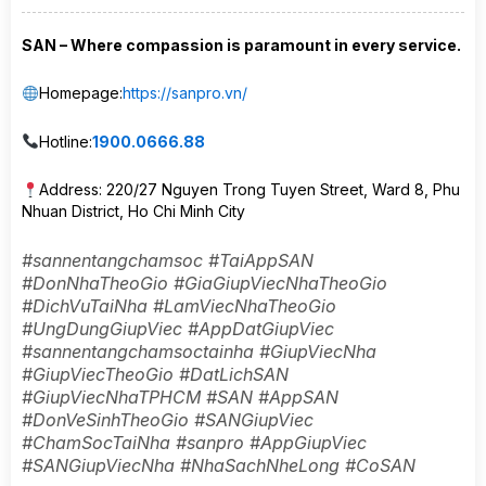
SAN – Where compassion is paramount in every service.
Homepage:
https://sanpro.vn/
Hotline:
1900.0666.88
Address: 220/27 Nguyen Trong Tuyen Street, Ward 8, Phu
Nhuan District, Ho Chi Minh City
#sannentangchamsoc #TaiAppSAN
#DonNhaTheoGio #GiaGiupViecNhaTheoGio
#DichVuTaiNha #LamViecNhaTheoGio
#UngDungGiupViec #AppDatGiupViec
#sannentangchamsoctainha #GiupViecNha
#GiupViecTheoGio #DatLichSAN
#GiupViecNhaTPHCM #SAN #AppSAN
#DonVeSinhTheoGio #SANGiupViec
#ChamSocTaiNha #sanpro #AppGiupViec
#SANGiupViecNha #NhaSachNheLong #CoSAN