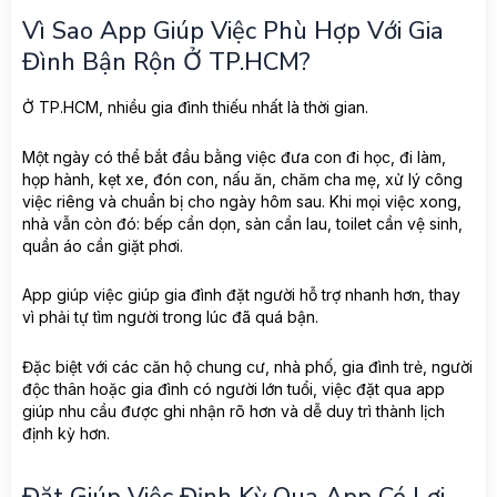
Vì Sao App Giúp Việc Phù Hợp Với Gia
Đình Bận Rộn Ở TP.HCM?
Ở TP.HCM, nhiều gia đình thiếu nhất là thời gian.
Một ngày có thể bắt đầu bằng việc đưa con đi học, đi làm,
họp hành, kẹt xe, đón con, nấu ăn, chăm cha mẹ, xử lý công
việc riêng và chuẩn bị cho ngày hôm sau. Khi mọi việc xong,
nhà vẫn còn đó: bếp cần dọn, sàn cần lau, toilet cần vệ sinh,
quần áo cần giặt phơi.
App giúp việc giúp gia đình đặt người hỗ trợ nhanh hơn, thay
vì phải tự tìm người trong lúc đã quá bận.
Đặc biệt với các căn hộ chung cư, nhà phố, gia đình trẻ, người
độc thân hoặc gia đình có người lớn tuổi, việc đặt qua app
giúp nhu cầu được ghi nhận rõ hơn và dễ duy trì thành lịch
định kỳ hơn.
Đặt Giúp Việc Định Kỳ Qua App Có Lợi