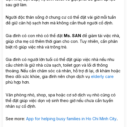
sau giờ làm.
Người độc thân sống ở chung cư có thể đặt vài giờ mỗi tuần
để giữ căn hộ sạch hơn mà không cần thuê người cố định.
Gia đình có con nhỏ có thể đặt
Ms. SAN
để giảm tải việc nhà,
giúp cha mẹ có thêm thời gian cho con. Tuy nhiên, cần phân
biệt rõ giúp việc nhà và trông trẻ.
Gia đình có người lớn tuổi có thể đặt giúp việc nhà nếu nhu
cầu chính là giữ nhà cửa sạch, toilet gọn và lối đi thông
thoáng. Nếu cần chăm sóc cá nhân, hỗ trợ đi lại, đi khám hoặc
theo dõi sức khỏe, gia đình nên chọn dịch vụ
elderly care
phù hợp hơn.
Văn phòng nhỏ, shop, spa hoặc cơ sở dịch vụ nhỏ cũng có
thể đặt giúp việc dọn vệ sinh theo giờ nếu chưa cần tuyển
nhân sự cố định.
See more:
App for helping busy families in Ho Chi Minh City.
.