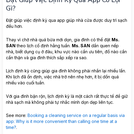
Gì?
Đặt giúp việc định kỳ qua app giúp nhà cửa được duy trì sạch
đều hơn.
Thay vì chờ nhà quá bừa mới dọn, gia đình có thể đặt
Ms.
SAN
theo lịch cố định hằng tuần.
Ms. SAN
dần quen nếp
nhà, biết dụng cụ ở đâu, khu vực nào cần ưu tiên, đồ nào cần
cẩn thận và gia đình thích sắp xếp ra sao.
Lịch định kỳ cũng giúp gia đình không phải nhắn lại nhiều lần.
Khi lịch đã ổn định, việc nhà trở nên nhẹ hơn, ít bị dồn quá
nhiều vào cuối tuần.
Với gia đình bận rộn, lịch định kỳ là một cách rất thực tế để giữ
nhà sạch mà không phải tự nhắc mình dọn dẹp liên tục.
See more:
Booking a cleaning service on a regular basis via
app: Why is it more convenient than calling one time at a
time?
.