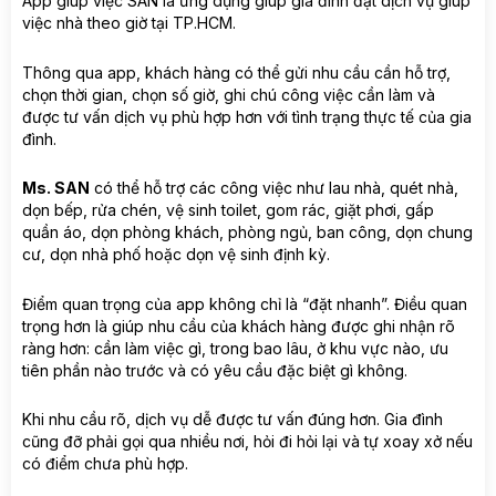
App giúp việc SAN là ứng dụng giúp gia đình đặt dịch vụ giúp
việc nhà theo giờ tại TP.HCM.
Thông qua app, khách hàng có thể gửi nhu cầu cần hỗ trợ,
chọn thời gian, chọn số giờ, ghi chú công việc cần làm và
được tư vấn dịch vụ phù hợp hơn với tình trạng thực tế của gia
đình.
Ms. SAN
có thể hỗ trợ các công việc như lau nhà, quét nhà,
dọn bếp, rửa chén, vệ sinh toilet, gom rác, giặt phơi, gấp
quần áo, dọn phòng khách, phòng ngủ, ban công, dọn chung
cư, dọn nhà phố hoặc dọn vệ sinh định kỳ.
Điểm quan trọng của app không chỉ là “đặt nhanh”. Điều quan
trọng hơn là giúp nhu cầu của khách hàng được ghi nhận rõ
ràng hơn: cần làm việc gì, trong bao lâu, ở khu vực nào, ưu
tiên phần nào trước và có yêu cầu đặc biệt gì không.
Khi nhu cầu rõ, dịch vụ dễ được tư vấn đúng hơn. Gia đình
cũng đỡ phải gọi qua nhiều nơi, hỏi đi hỏi lại và tự xoay xở nếu
có điểm chưa phù hợp.