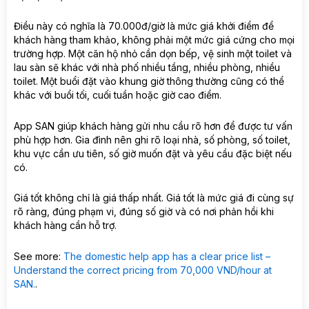
Điều này có nghĩa là 70.000đ/giờ là mức giá khởi điểm để
khách hàng tham khảo, không phải một mức giá cứng cho mọi
trường hợp. Một căn hộ nhỏ cần dọn bếp, vệ sinh một toilet và
lau sàn sẽ khác với nhà phố nhiều tầng, nhiều phòng, nhiều
toilet. Một buổi đặt vào khung giờ thông thường cũng có thể
khác với buổi tối, cuối tuần hoặc giờ cao điểm.
App SAN giúp khách hàng gửi nhu cầu rõ hơn để được tư vấn
phù hợp hơn. Gia đình nên ghi rõ loại nhà, số phòng, số toilet,
khu vực cần ưu tiên, số giờ muốn đặt và yêu cầu đặc biệt nếu
có.
Giá tốt không chỉ là giá thấp nhất. Giá tốt là mức giá đi cùng sự
rõ ràng, đúng phạm vi, đúng số giờ và có nơi phản hồi khi
khách hàng cần hỗ trợ.
See more:
The domestic help app has a clear price list –
Understand the correct pricing from 70,000 VND/hour at
SAN.
.