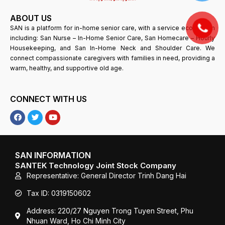
ABOUT US
SAN is a platform for in-home senior care, with a service ecosystem
including: San Nurse – In-Home Senior Care, San Homecare – Hourly
Housekeeping, and San In-Home Neck and Shoulder Care. We
connect compassionate caregivers with families in need, providing a
warm, healthy, and supportive old age.
CONNECT WITH US
F
T
Y
a
w
o
c
i
u
e
t
T
b
t
u
o
e
b
SAN INFORMATION
o
r
e
SANTEK Technology Joint Stock Company
k
Representative: General Director Trinh Dang Hai
Tax ID: 0319150602
Address: 220/27 Nguyen Trong Tuyen Street, Phu
Nhuan Ward, Ho Chi Minh City