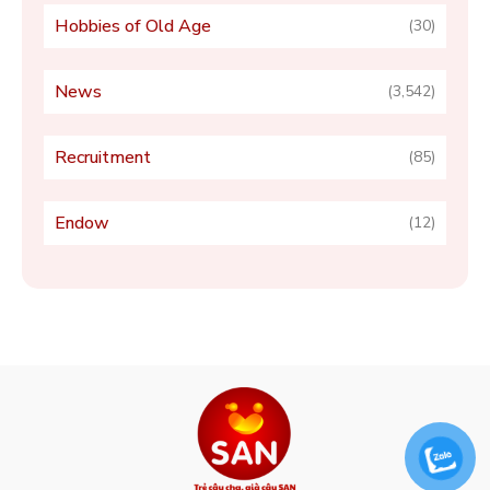
Hobbies of Old Age
(30)
News
(3,542)
Recruitment
(85)
Endow
(12)