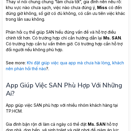
Thay vì nói chung chung “làm chưa tốt”, gia đình nên nêu rõ:
khu vực nào chưa sạch, việc nào chưa đúng ý,
Miss
có đến
đúng giờ không, số giờ có đủ không, có cần ưu tiên việc khác
trong lần sau không.
Phản hồi cụ thể giúp SAN hiểu đúng vấn đề và hỗ trợ điều
chỉnh tốt hơn. Có trường hợp chỉ cần hướng dẫn lại
Ms. SAN
.
Có trường hợp cần tư vấn thêm giờ. Có trường hợp cần hỗ trợ
đổi người nếu không phù hợp.
See more:
Khi đặt giúp việc qua app mà chưa hài lòng, khách
nên phản hồi thế nào
?.
App Giúp Việc SAN Phù Hợp Với Những
Ai?
App giúp việc SAN phù hợp với nhiều nhóm khách hàng tại
TP.HCM.
Gia đình bận rộn đi làm cả ngày có thể đặt
Ms. SAN
hỗ trợ
dọn nhà, dọn bếp, vệ sinh toilet và giặt phơi để giảm áp lực