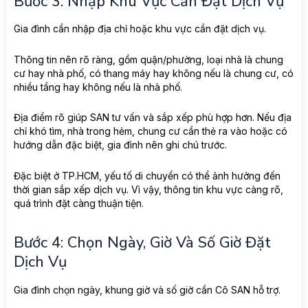
Bước 3: Nhập Khu Vực Cần Đặt Dịch Vụ
Gia đình cần nhập địa chỉ hoặc khu vực cần đặt dịch vụ.
Thông tin nên rõ ràng, gồm quận/phường, loại nhà là chung
cư hay nhà phố, có thang máy hay không nếu là chung cư, có
nhiều tầng hay không nếu là nhà phố.
Địa điểm rõ giúp SAN tư vấn và sắp xếp phù hợp hơn. Nếu địa
chỉ khó tìm, nhà trong hẻm, chung cư cần thẻ ra vào hoặc có
hướng dẫn đặc biệt, gia đình nên ghi chú trước.
Đặc biệt ở TP.HCM, yếu tố di chuyển có thể ảnh hưởng đến
thời gian sắp xếp dịch vụ. Vì vậy, thông tin khu vực càng rõ,
quá trình đặt càng thuận tiện.
Bước 4: Chọn Ngày, Giờ Và Số Giờ Đặt
Dịch Vụ
Gia đình chọn ngày, khung giờ và số giờ cần Cô SAN hỗ trợ.