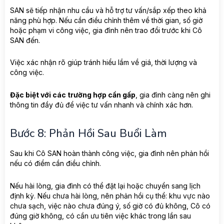
SAN sẽ tiếp nhận nhu cầu và hỗ trợ tư vấn/sắp xếp theo khả
năng phù hợp. Nếu cần điều chỉnh thêm về thời gian, số giờ
hoặc phạm vi công việc, gia đình nên trao đổi trước khi Cô
SAN đến.
Việc xác nhận rõ giúp tránh hiểu lầm về giá, thời lượng và
công việc.
Đặc biệt với các trường hợp cần gấp
, gia đình càng nên ghi
thông tin đầy đủ để việc tư vấn nhanh và chính xác hơn.
Bước 8: Phản Hồi Sau Buổi Làm
Sau khi Cô SAN hoàn thành công việc, gia đình nên phản hồi
nếu có điểm cần điều chỉnh.
Nếu hài lòng, gia đình có thể đặt lại hoặc chuyển sang lịch
định kỳ. Nếu chưa hài lòng, nên phản hồi cụ thể: khu vực nào
chưa sạch, việc nào chưa đúng ý, số giờ có đủ không, Cô có
đúng giờ không, có cần ưu tiên việc khác trong lần sau