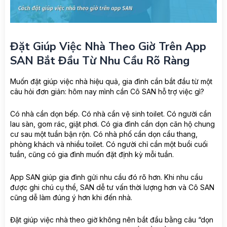
Đặt Giúp Việc Nhà Theo Giờ Trên App
SAN Bắt Đầu Từ Nhu Cầu Rõ Ràng
Muốn đặt giúp việc nhà hiệu quả, gia đình cần bắt đầu từ một
câu hỏi đơn giản: hôm nay mình cần Cô SAN hỗ trợ việc gì?
Có nhà cần dọn bếp. Có nhà cần vệ sinh toilet. Có người cần
lau sàn, gom rác, giặt phơi. Có gia đình cần dọn căn hộ chung
cư sau một tuần bận rộn. Có nhà phố cần dọn cầu thang,
phòng khách và nhiều toilet. Có người chỉ cần một buổi cuối
tuần, cũng có gia đình muốn đặt định kỳ mỗi tuần.
App SAN giúp gia đình gửi nhu cầu đó rõ hơn. Khi nhu cầu
được ghi chú cụ thể, SAN dễ tư vấn thời lượng hơn và Cô SAN
cũng dễ làm đúng ý hơn khi đến nhà.
Đặt giúp việc nhà theo giờ không nên bắt đầu bằng câu “dọn