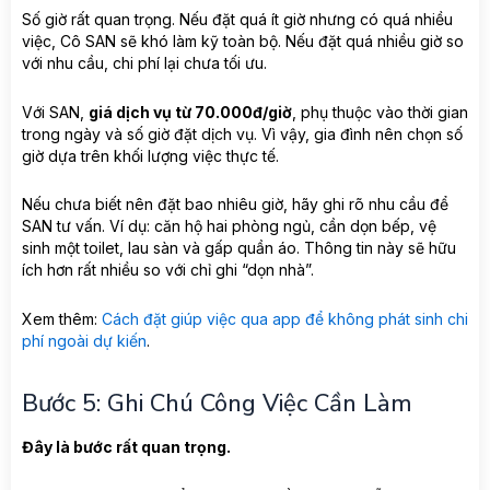
Số giờ rất quan trọng. Nếu đặt quá ít giờ nhưng có quá nhiều
việc, Cô SAN sẽ khó làm kỹ toàn bộ. Nếu đặt quá nhiều giờ so
với nhu cầu, chi phí lại chưa tối ưu.
Với SAN,
giá dịch vụ từ 70.000đ/giờ
, phụ thuộc vào thời gian
trong ngày và số giờ đặt dịch vụ. Vì vậy, gia đình nên chọn số
giờ dựa trên khối lượng việc thực tế.
Nếu chưa biết nên đặt bao nhiêu giờ, hãy ghi rõ nhu cầu để
SAN tư vấn. Ví dụ: căn hộ hai phòng ngủ, cần dọn bếp, vệ
sinh một toilet, lau sàn và gấp quần áo. Thông tin này sẽ hữu
ích hơn rất nhiều so với chỉ ghi “dọn nhà”.
Xem thêm:
Cách đặt giúp việc qua app để không phát sinh chi
phí ngoài dự kiến
.
Bước 5: Ghi Chú Công Việc Cần Làm
Đây là bước rất quan trọng.