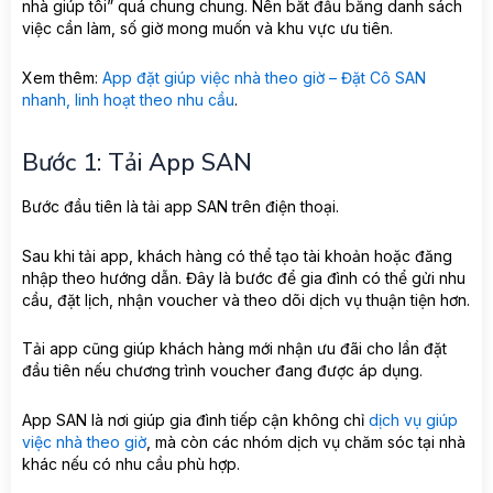
nhà giúp tôi” quá chung chung. Nên bắt đầu bằng danh sách
việc cần làm, số giờ mong muốn và khu vực ưu tiên.
Xem thêm:
App đặt giúp việc nhà theo giờ – Đặt Cô SAN
nhanh, linh hoạt theo nhu cầu
.
Bước 1: Tải App SAN
Bước đầu tiên là tải app SAN trên điện thoại.
Sau khi tải app, khách hàng có thể tạo tài khoản hoặc đăng
nhập theo hướng dẫn. Đây là bước để gia đình có thể gửi nhu
cầu, đặt lịch, nhận voucher và theo dõi dịch vụ thuận tiện hơn.
Tải app cũng giúp khách hàng mới nhận ưu đãi cho lần đặt
đầu tiên nếu chương trình voucher đang được áp dụng.
App SAN là nơi giúp gia đình tiếp cận không chỉ
dịch vụ giúp
việc nhà theo giờ
, mà còn các nhóm dịch vụ chăm sóc tại nhà
khác nếu có nhu cầu phù hợp.