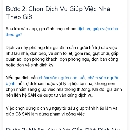
Bước 2: Chọn Dịch Vụ Giúp Việc Nhà
Theo Giờ
Sau khi vào app, gia đình chọn nhóm
dịch vụ giúp việc nhà
theo giờ
.
Dịch vụ này phù hợp khi gia đình cần người hỗ trợ các việc
như lau nhà, dọn bếp, vệ sinh toilet, gom rác, giặt phơi, gấp
quần áo, dọn phòng khách, dọn phòng ngủ, dọn ban công
hoặc dọn vệ sinh định kỳ.
Nếu gia đình cần
chăm sóc người cao tuổi
,
chăm sóc người
bệnh
, hỗ trợ đi khám hoặc vật lý trị liệu tại nhà, không nên
chọn nhầm sang giúp việc nhà thông thường. Khi đó, gia đình
nên liên hệ SAN để được tư vấn đúng dịch vụ.
Việc chọn đúng dịch vụ ngay từ đầu giúp tránh hiểu lầm và
giúp Cô SAN làm đúng phạm vi công việc.