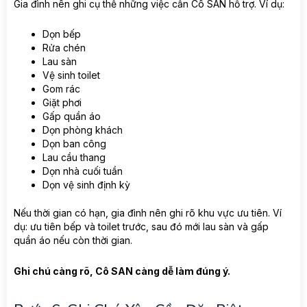
Gia đình nên ghi cụ thể những việc cần Cô SAN hỗ trợ. Ví dụ:
Dọn bếp
Rửa chén
Lau sàn
Vệ sinh toilet
Gom rác
Giặt phơi
Gấp quần áo
Dọn phòng khách
Dọn ban công
Lau cầu thang
Dọn nhà cuối tuần
Dọn vệ sinh định kỳ
Nếu thời gian có hạn, gia đình nên ghi rõ khu vực ưu tiên. Ví
dụ: ưu tiên bếp và toilet trước, sau đó mới lau sàn và gấp
quần áo nếu còn thời gian.
Ghi chú càng rõ, Cô SAN càng dễ làm đúng ý.