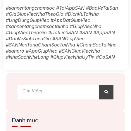
#sannentangchamsoc #TaiAppSAN #BaoVeTaiSan
#GiaGiupViecNhaTheoGio #DichVuTaiNha
#UngDungGiupViec #AppDatGiupViec
#sannentangchamsoctainha #GiupViecNha
#GiupViecTheoGio #DatLichSAN #SAN #AppSAN
#DonVeSinhTheoGio #SANGiupViec
#SANNenTangChamSocTaiNha #ChamSocTaiNha
#sanpro #AppGiupViec #SANGiupViecNha
#NhaSachNheLong #GiupViecNhaUyTin #CoSAN
Tìm
Tìm
kiếm
kiếm
Danh mục