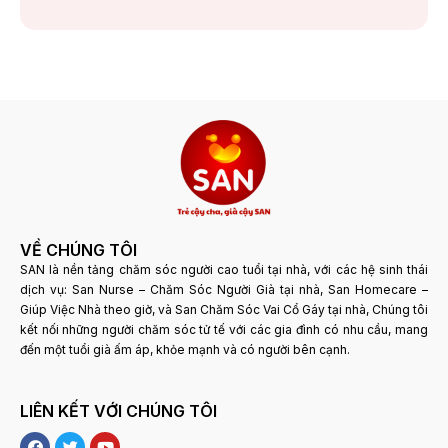
VỀ CHÚNG TÔI
SAN là nền tảng chăm sóc người cao tuổi tại nhà, với các hệ sinh thái
dịch vụ: San Nurse – Chăm Sóc Người Già tại nhà, San Homecare –
Giúp Việc Nhà theo giờ, và San Chăm Sóc Vai Cổ Gáy tại nhà, Chúng tôi
kết nối những người chăm sóc tử tế với các gia đình có nhu cầu, mang
đến một tuổi già ấm áp, khỏe mạnh và có người bên cạnh.
LIÊN KẾT VỚI CHÚNG TÔI
F
T
Y