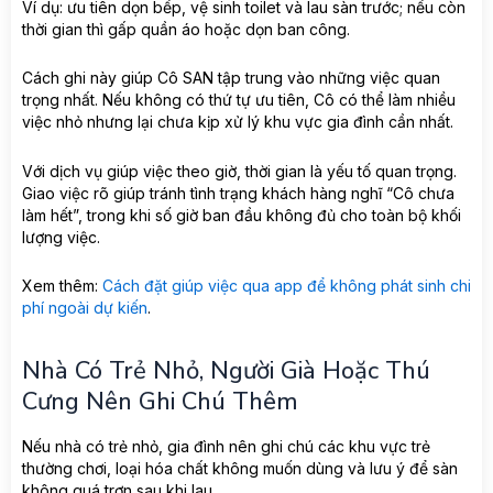
Ví dụ: ưu tiên dọn bếp, vệ sinh toilet và lau sàn trước; nếu còn
thời gian thì gấp quần áo hoặc dọn ban công.
Cách ghi này giúp Cô SAN tập trung vào những việc quan
trọng nhất. Nếu không có thứ tự ưu tiên, Cô có thể làm nhiều
việc nhỏ nhưng lại chưa kịp xử lý khu vực gia đình cần nhất.
Với dịch vụ giúp việc theo giờ, thời gian là yếu tố quan trọng.
Giao việc rõ giúp tránh tình trạng khách hàng nghĩ “Cô chưa
làm hết”, trong khi số giờ ban đầu không đủ cho toàn bộ khối
lượng việc.
Xem thêm:
Cách đặt giúp việc qua app để không phát sinh chi
phí ngoài dự kiến
.
Nhà Có Trẻ Nhỏ, Người Già Hoặc Thú
Cưng Nên Ghi Chú Thêm
Nếu nhà có trẻ nhỏ, gia đình nên ghi chú các khu vực trẻ
thường chơi, loại hóa chất không muốn dùng và lưu ý để sàn
không quá trơn sau khi lau.