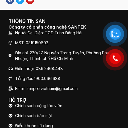
a
w
o
c
i
u
e
t
t
b
t
u
o
e
b
THÔNG TIN SAN
o
r
e
Công ty cổ phần công nghệ SANTEK
k
Người Đại Diện: TGĐ Trịnh Đăng Hải
MST: 0319150602
Địa chỉ: 220/27 Nguyễn Trọng Tuyển, Phường Phú
Nhuận, Thành phố Hồ Chí Minh
Điện thoại: 086.2468.448
Tổng đài: 1900.066.688
Email: sanpro.vietnam@gmail.com
HỖ TRỢ
Chính sách cộng tác viên
Chính sách bảo mật
Điều khoản sử dụng