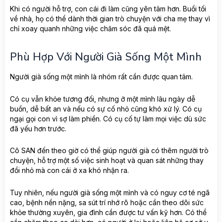
Khi có người hỗ trợ, con cái đi làm cũng yên tâm hơn. Buổi tối
về nhà, họ có thể dành thời gian trò chuyện với cha mẹ thay vì
chỉ xoay quanh những việc chăm sóc đã quá mệt.
Phù Hợp Với Người Già Sống Một Mình
Người già sống một mình là nhóm rất cần được quan tâm.
Có cụ vẫn khỏe tương đối, nhưng ở một mình lâu ngày dễ
buồn, dễ bất an và nếu có sự cố nhỏ cũng khó xử lý. Có cụ
ngại gọi con vì sợ làm phiền. Có cụ cố tự làm mọi việc dù sức
đã yếu hơn trước.
Cô SAN đến theo giờ có thể giúp người già có thêm người trò
chuyện, hỗ trợ một số việc sinh hoạt và quan sát những thay
đổi nhỏ mà con cái ở xa khó nhận ra.
Tuy nhiên, nếu người già sống một mình và có nguy cơ té ngã
cao, bệnh nền nặng, sa sút trí nhớ rõ hoặc cần theo dõi sức
khỏe thường xuyên, gia đình cần được tư vấn kỹ hơn. Có thể