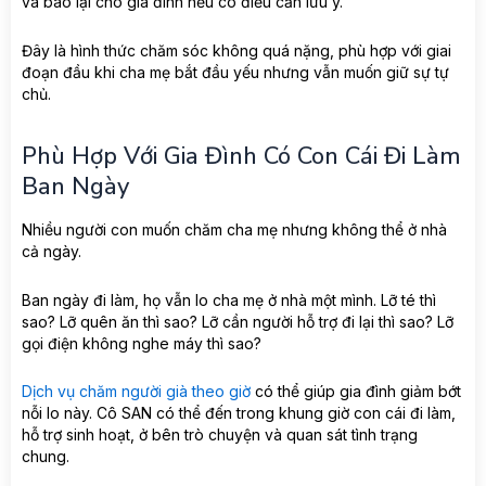
và báo lại cho gia đình nếu có điều cần lưu ý.
Đây là hình thức chăm sóc không quá nặng, phù hợp với giai
đoạn đầu khi cha mẹ bắt đầu yếu nhưng vẫn muốn giữ sự tự
chủ.
Phù Hợp Với Gia Đình Có Con Cái Đi Làm
Ban Ngày
Nhiều người con muốn chăm cha mẹ nhưng không thể ở nhà
cả ngày.
Ban ngày đi làm, họ vẫn lo cha mẹ ở nhà một mình. Lỡ té thì
sao? Lỡ quên ăn thì sao? Lỡ cần người hỗ trợ đi lại thì sao? Lỡ
gọi điện không nghe máy thì sao?
Dịch vụ chăm người già theo giờ
có thể giúp gia đình giảm bớt
nỗi lo này. Cô SAN có thể đến trong khung giờ con cái đi làm,
hỗ trợ sinh hoạt, ở bên trò chuyện và quan sát tình trạng
chung.