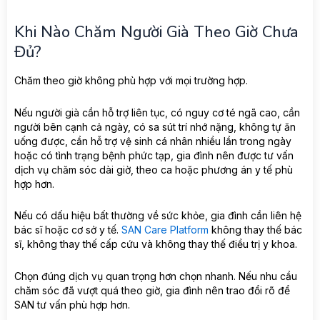
Khi Nào Chăm Người Già Theo Giờ Chưa
Đủ?
Chăm theo giờ không phù hợp với mọi trường hợp.
Nếu người già cần hỗ trợ liên tục, có nguy cơ té ngã cao, cần
người bên cạnh cả ngày, có sa sút trí nhớ nặng, không tự ăn
uống được, cần hỗ trợ vệ sinh cá nhân nhiều lần trong ngày
hoặc có tình trạng bệnh phức tạp, gia đình nên được tư vấn
dịch vụ chăm sóc dài giờ, theo ca hoặc phương án y tế phù
hợp hơn.
Nếu có dấu hiệu bất thường về sức khỏe, gia đình cần liên hệ
bác sĩ hoặc cơ sở y tế.
SAN Care Platform
không thay thế bác
sĩ, không thay thế cấp cứu và không thay thế điều trị y khoa.
Chọn đúng dịch vụ quan trọng hơn chọn nhanh. Nếu nhu cầu
chăm sóc đã vượt quá theo giờ, gia đình nên trao đổi rõ để
SAN tư vấn phù hợp hơn.