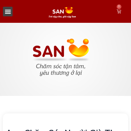
Nhảy
Thực
0
tới
đơn
Xe
nội
dung
đẩy