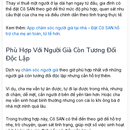
Thay vì thuê một người ở lại dài hạn ngay từ đầu, gia đình có
thể đặt Cô SAN theo giờ để thử mức độ phù hợp, quan sát nhu
cầu thật của cha mẹ và điều chỉnh dần theo tình trạng thực tế.
Xem thêm:
App chăm sóc người già tại nhà – Đặt Cô SAN hỗ
trợ cha mẹ an toàn, tử tế hơn
.
Phù Hợp Với Người Già Còn Tương Đối
Độc Lập
Dịch vụ
chăm sóc người già
theo giờ phù hợp nhất với những
người già còn tương đối độc lập nhưng cần hỗ trợ thêm.
Ví dụ, cha mẹ vẫn tự ăn được, tự đi lại được trong nhà, nhưng
đi chậm, dễ mệt, cần người ở bên để yên tâm hơn. Hoặc cha
mẹ vẫn sinh hoạt bình thường nhưng con cái lo khi ông bà ở
nhà một mình quá lâu.
Trong trường hợp này, Cô SAN có thể đến theo giờ để hỗ trợ
nhẹ, trò chuyện, quan sát tình trạng, giúp một số việc sinh hoạt