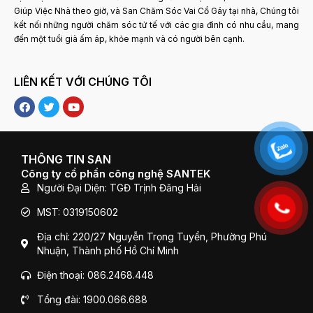
Giúp Việc Nhà theo giờ, và San Chăm Sóc Vai Cổ Gáy tại nhà, Chúng tôi
kết nối những người chăm sóc tử tế với các gia đình có nhu cầu, mang
đến một tuổi già ấm áp, khỏe mạnh và có người bên cạnh.
LIÊN KẾT VỚI CHÚNG TÔI
F
T
Y
a
w
o
c
i
u
e
t
t
b
t
u
o
e
b
THÔNG TIN SAN
o
r
e
Công ty cổ phần công nghệ SANTEK
k
Người Đại Diện: TGĐ Trịnh Đăng Hải
MST: 0319150602
Địa chỉ: 220/27 Nguyễn Trọng Tuyển, Phường Phú
Nhuận, Thành phố Hồ Chí Minh
Điện thoại: 086.2468.448
Tổng đài: 1900.066.688