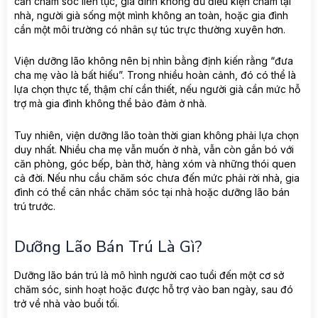
cần chăm sóc liên tục, gia đình không đủ điều kiện chăm tại
nhà, người già sống một mình không an toàn, hoặc gia đình
cần một môi trường có nhân sự túc trực thường xuyên hơn.
Viện dưỡng lão không nên bị nhìn bằng định kiến rằng “đưa
cha mẹ vào là bất hiếu”. Trong nhiều hoàn cảnh, đó có thể là
lựa chọn thực tế, thậm chí cần thiết, nếu người già cần mức hỗ
trợ mà gia đình không thể bảo đảm ở nhà.
Tuy nhiên, viện dưỡng lão toàn thời gian không phải lựa chọn
duy nhất. Nhiều cha mẹ vẫn muốn ở nhà, vẫn còn gắn bó với
căn phòng, góc bếp, bàn thờ, hàng xóm và những thói quen
cả đời. Nếu nhu cầu chăm sóc chưa đến mức phải rời nhà, gia
đình có thể cân nhắc chăm sóc tại nhà hoặc dưỡng lão bán
trú trước.
Dưỡng Lão Bán Trú Là Gì?
Dưỡng lão bán trú là mô hình người cao tuổi đến một cơ sở
chăm sóc, sinh hoạt hoặc được hỗ trợ vào ban ngày, sau đó
trở về nhà vào buổi tối.