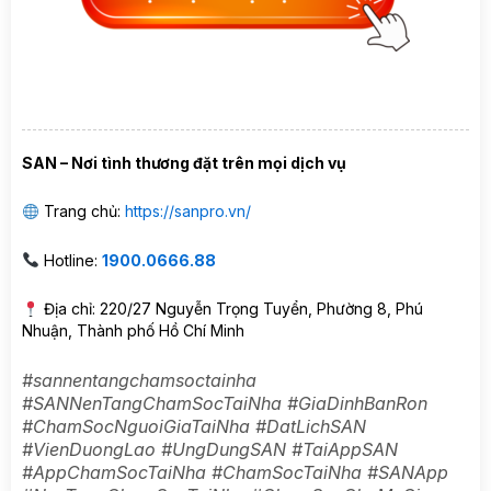
SAN – Nơi tình thương đặt trên mọi dịch vụ
Trang chủ:
https://sanpro.vn/
Hotline:
1900.0666.88
Địa chỉ: 220/27 Nguyễn Trọng Tuyển, Phường 8, Phú
Nhuận, Thành phố Hồ Chí Minh
#sannentangchamsoctainha
#SANNenTangChamSocTaiNha #GiaDinhBanRon
#ChamSocNguoiGiaTaiNha #DatLichSAN
#VienDuongLao #UngDungSAN #TaiAppSAN
#AppChamSocTaiNha #ChamSocTaiNha #SANApp