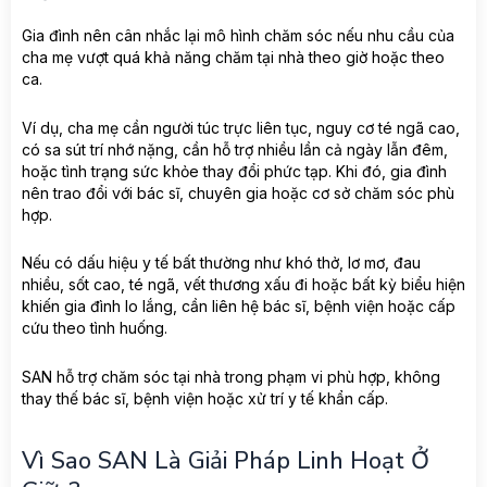
Gia đình nên cân nhắc lại mô hình chăm sóc nếu nhu cầu của
cha mẹ vượt quá khả năng chăm tại nhà theo giờ hoặc theo
ca.
Ví dụ, cha mẹ cần người túc trực liên tục, nguy cơ té ngã cao,
có sa sút trí nhớ nặng, cần hỗ trợ nhiều lần cả ngày lẫn đêm,
hoặc tình trạng sức khỏe thay đổi phức tạp. Khi đó, gia đình
nên trao đổi với bác sĩ, chuyên gia hoặc cơ sở chăm sóc phù
hợp.
Nếu có dấu hiệu y tế bất thường như khó thở, lơ mơ, đau
nhiều, sốt cao, té ngã, vết thương xấu đi hoặc bất kỳ biểu hiện
khiến gia đình lo lắng, cần liên hệ bác sĩ, bệnh viện hoặc cấp
cứu theo tình huống.
SAN hỗ trợ chăm sóc tại nhà trong phạm vi phù hợp, không
thay thế bác sĩ, bệnh viện hoặc xử trí y tế khẩn cấp.
Vì Sao SAN Là Giải Pháp Linh Hoạt Ở