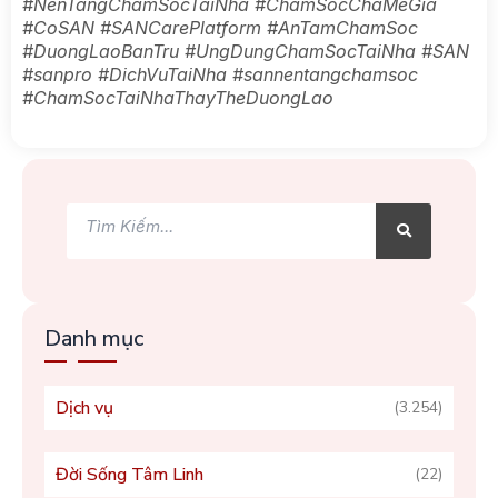
#NenTangChamSocTaiNha #ChamSocChaMeGia
#CoSAN #SANCarePlatform #AnTamChamSoc
#DuongLaoBanTru #UngDungChamSocTaiNha #SAN
#sanpro #DichVuTaiNha #sannentangchamsoc
#ChamSocTaiNhaThayTheDuongLao
Tìm
Tìm
kiếm
kiếm
Danh mục
Dịch vụ
(3.254)
Đời Sống Tâm Linh
(22)