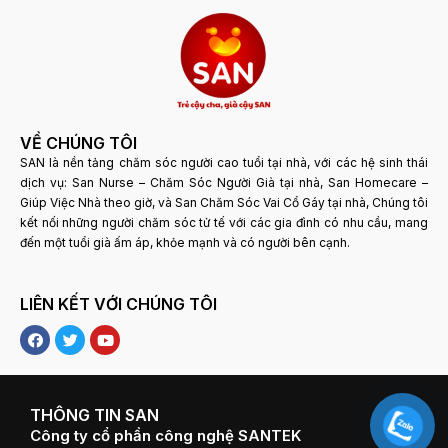
VỀ CHÚNG TÔI
SAN là nền tảng chăm sóc người cao tuổi tại nhà, với các hệ sinh thái
dịch vụ: San Nurse – Chăm Sóc Người Già tại nhà, San Homecare –
Giúp Việc Nhà theo giờ, và San Chăm Sóc Vai Cổ Gáy tại nhà, Chúng tôi
kết nối những người chăm sóc tử tế với các gia đình có nhu cầu, mang
đến một tuổi già ấm áp, khỏe mạnh và có người bên cạnh.
LIÊN KẾT VỚI CHÚNG TÔI
F
T
Y
a
w
o
c
i
u
e
t
t
b
t
u
o
e
b
THÔNG TIN SAN
o
r
e
Công ty cổ phần công nghệ SANTEK
k