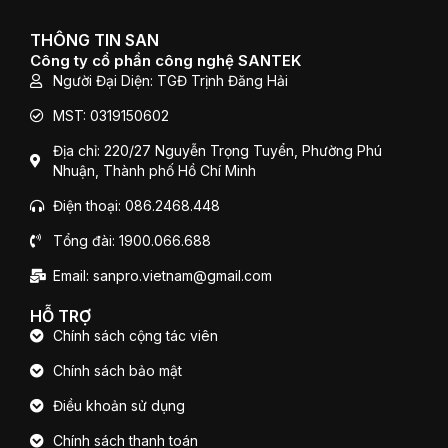
e
t
t
b
t
u
o
e
b
THÔNG TIN SAN
o
r
e
Công ty cổ phần công nghệ SANTEK
k
Người Đại Diện: TGĐ Trịnh Đăng Hải
MST: 0319150602
Địa chỉ: 220/27 Nguyễn Trọng Tuyển, Phường Phú
Nhuận, Thành phố Hồ Chí Minh
Điện thoại: 086.2468.448
Tổng đài: 1900.066.688
Email: sanpro.vietnam@gmail.com
HỖ TRỢ
Chính sách cộng tác viên
Chính sách bảo mật
Điều khoản sử dụng
Chính sách thanh toán