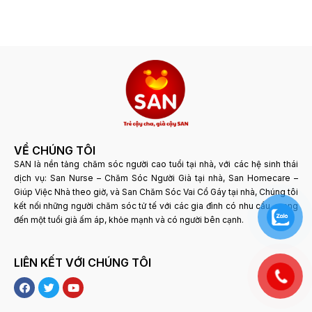
VỀ CHÚNG TÔI
SAN là nền tảng chăm sóc người cao tuổi tại nhà, với các hệ sinh thái
dịch vụ: San Nurse – Chăm Sóc Người Già tại nhà, San Homecare –
Giúp Việc Nhà theo giờ, và San Chăm Sóc Vai Cổ Gáy tại nhà, Chúng tôi
kết nối những người chăm sóc tử tế với các gia đình có nhu cầu, mang
đến một tuổi già ấm áp, khỏe mạnh và có người bên cạnh.
LIÊN KẾT VỚI CHÚNG TÔI
F
T
Y
a
w
o
c
i
u