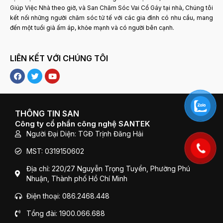
Giúp Việc Nhà theo giờ, và San Chăm Sóc Vai Cổ Gáy tại nhà, Chúng tôi
kết nối những người chăm sóc tử tế với các gia đình có nhu cầu, mang
đến một tuổi già ấm áp, khỏe mạnh và có người bên cạnh.
LIÊN KẾT VỚI CHÚNG TÔI
F
T
Y
a
w
o
c
i
u
e
t
t
b
t
u
o
e
b
THÔNG TIN SAN
o
r
e
Công ty cổ phần công nghệ SANTEK
k
Người Đại Diện: TGĐ Trịnh Đăng Hải
MST: 0319150602
Địa chỉ: 220/27 Nguyễn Trọng Tuyển, Phường Phú
Nhuận, Thành phố Hồ Chí Minh
Điện thoại: 086.2468.448
Tổng đài: 1900.066.688