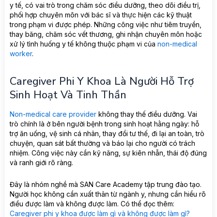
y tế, có vai trò trong chăm sóc điều dưỡng, theo dõi điều trị,
phối hợp chuyên môn với bác sĩ và thực hiện các kỹ thuật
trong phạm vi được phép. Những công việc như tiêm truyền,
thay băng, chăm sóc vết thương, ghi nhận chuyên môn hoặc
xử lý tình huống y tế không thuộc phạm vi của
non-medical
worker
.
Caregiver Phi Y Khoa Là Người Hỗ Trợ
Sinh Hoạt Và Tinh Thần
Non-medical care provider
không thay thế điều dưỡng. Vai
trò chính là ở bên người bệnh trong sinh hoạt hằng ngày: hỗ
trợ ăn uống, vệ sinh cá nhân, thay đổi tư thế, đi lại an toàn, trò
chuyện, quan sát bất thường và báo lại cho người có trách
nhiệm. Công việc này cần kỹ năng, sự kiên nhẫn, thái độ đúng
và ranh giới rõ ràng.
Đây là nhóm nghề mà SAN Care Academy tập trung đào tạo.
Người học không cần xuất thân từ ngành y, nhưng cần hiểu rõ
điều được làm và không được làm. Có thể đọc thêm:
Caregiver phi y khoa được làm gì và không được làm gì?