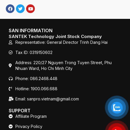
F
T
Y
a
w
o
c
i
u
e
t
T
b
t
u
o
e
b
SAN INFORMATION
o
r
e
SANTEK Technology Joint Stock Company
k
Representative: General Director Trinh Dang Hai
Tax ID: 0319150602
Address: 220/27 Nguyen Trong Tuyen Street, Phu
Nhuan Ward, Ho Chi Minh City
Phone: 086.2468.448
Hotline: 1900.066.688
Email: sanpro.vietnam@gmail.com
SUPPORT
Affiliate Program
Privacy Policy