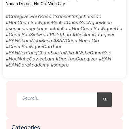
Nhuan District, Ho Chi Minh City
#CaregiverPhiYKhoa #sannentangchamsoc
#HocChamSocNguoiBenh #ChamSocNguoiBenh
#sannentangchamsoctainha #HocChamSocNguoiGia
#ChamSocSinhHoatPhiYKhoa #VieclamCaregiver
#SANChamNuoiBenh #SANChamNguoiGia
#ChamSocNguoiCaoTuoi
#SANNenTangChamSocTaiNha #NgheChamSoc
#HocNgheCoViecLam #DaoTaoCaregiver #SAN
#SANCareAcademy #sanpro
Search
Search
Categories