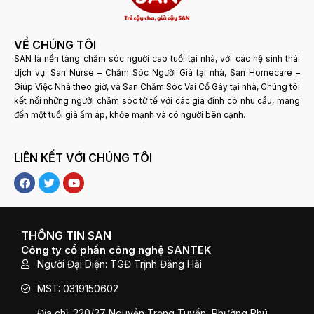
VỀ CHÚNG TÔI
SAN là nền tảng chăm sóc người cao tuổi tại nhà, với các hệ sinh thái
dịch vụ: San Nurse – Chăm Sóc Người Già tại nhà, San Homecare –
Giúp Việc Nhà theo giờ, và San Chăm Sóc Vai Cổ Gáy tại nhà, Chúng tôi
kết nối những người chăm sóc tử tế với các gia đình có nhu cầu, mang
đến một tuổi già ấm áp, khỏe mạnh và có người bên cạnh.
LIÊN KẾT VỚI CHÚNG TÔI
F
T
Y
a
w
o
c
i
u
e
t
t
b
t
u
o
e
b
THÔNG TIN SAN
o
r
e
Công ty cổ phần công nghệ SANTEK
k
Người Đại Diện: TGĐ Trịnh Đăng Hải
MST: 0319150602
Địa chỉ: 220/27 Nguyễn Trọng Tuyển, Phường Phú