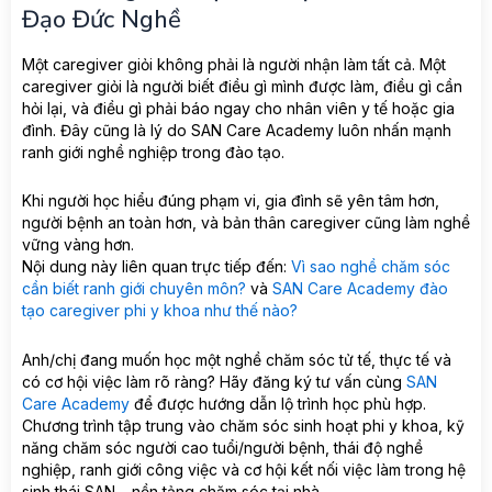
Đạo Đức Nghề
Một caregiver giỏi không phải là người nhận làm tất cả. Một
caregiver giỏi là người biết điều gì mình được làm, điều gì cần
hỏi lại, và điều gì phải báo ngay cho nhân viên y tế hoặc gia
đình. Đây cũng là lý do SAN Care Academy luôn nhấn mạnh
ranh giới nghề nghiệp trong đào tạo.
Khi người học hiểu đúng phạm vi, gia đình sẽ yên tâm hơn,
người bệnh an toàn hơn, và bản thân caregiver cũng làm nghề
vững vàng hơn.
Nội dung này liên quan trực tiếp đến:
Vì sao nghề chăm sóc
cần biết ranh giới chuyên môn?
và
SAN Care Academy đào
tạo caregiver phi y khoa như thế nào?
Anh/chị đang muốn học một nghề chăm sóc tử tế, thực tế và
có cơ hội việc làm rõ ràng? Hãy đăng ký tư vấn cùng
SAN
Care Academy
để được hướng dẫn lộ trình học phù hợp.
Chương trình tập trung vào chăm sóc sinh hoạt phi y khoa, kỹ
năng chăm sóc người cao tuổi/người bệnh, thái độ nghề
nghiệp, ranh giới công việc và cơ hội kết nối việc làm trong hệ
sinh thái SAN – nền tảng chăm sóc tại nhà.