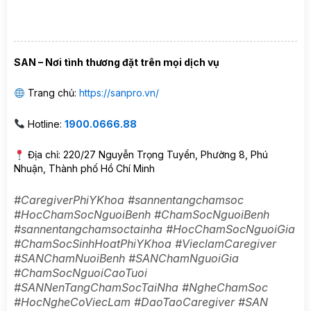
SAN – Nơi tình thương đặt trên mọi dịch vụ
Trang chủ:
https://sanpro.vn/
Hotline:
1900.0666.88
Địa chỉ: 220/27 Nguyễn Trọng Tuyển, Phường 8, Phú
Nhuận, Thành phố Hồ Chí Minh
#CaregiverPhiYKhoa #sannentangchamsoc
#HocChamSocNguoiBenh #ChamSocNguoiBenh
#sannentangchamsoctainha #HocChamSocNguoiGia
#ChamSocSinhHoatPhiYKhoa #VieclamCaregiver
#SANChamNuoiBenh #SANChamNguoiGia
#ChamSocNguoiCaoTuoi
#SANNenTangChamSocTaiNha #NgheChamSoc
#HocNgheCoViecLam #DaoTaoCaregiver #SAN