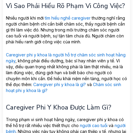
Vì Sao Phải Hiểu Rõ Phạm Vi Công Việc?
Nhiều người khi mới
tìm hiểu nghề caregiver
thường nghĩ rằng
người chăm bệnh chỉ cần biết chăm sóc, thấy người bệnh cần
gì thì làm việc đó. Nhưng trong môi trường chăm sóc người
cao tuổi và người bệnh, sự tận tâm chưa đủ. Người chăm còn
phải hiểu ranh giới công việc của mình.
Caregiver phi y khoa là người hỗ trợ chăm sóc sinh hoạt hằng
ngày
, không phải điều dưỡng, bác sĩ hay nhân viên y tế. Vì
vậy, điều quan trọng nhất không phải là làm thật nhiều, mà là
làm đúng việc, đúng giới hạn và biết báo cho người có
chuyên môn khi cần. Để hiểu khái niệm nền tảng, người học có
thể đọc thêm:
Caregiver phi y khoa là gì?
và
Chăm sóc sinh
hoạt phi y khoa là gì?
Caregiver Phi Y Khoa Được Làm Gì?
Trong phạm vi sinh hoạt hằng ngày, caregiver phi y khoa có
thể hỗ trợ rất nhiều việc thiết thực cho
người cao tuổi
và
người
bệnh
. Những việc này tuy không phải can thiệp y tế, nhưng lại