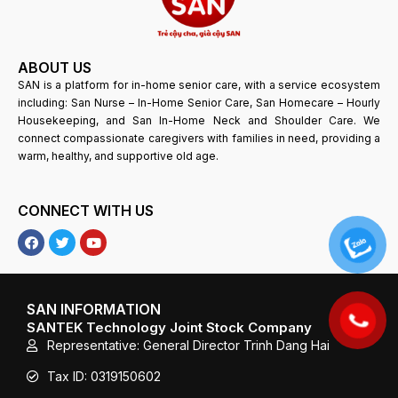
ABOUT US
SAN is a platform for in-home senior care, with a service ecosystem
including: San Nurse – In-Home Senior Care, San Homecare – Hourly
Housekeeping, and San In-Home Neck and Shoulder Care. We
connect compassionate caregivers with families in need, providing a
warm, healthy, and supportive old age.
CONNECT WITH US
F
T
Y
a
w
o
c
i
u
e
t
T
b
t
u
o
e
b
SAN INFORMATION
o
r
e
SANTEK Technology Joint Stock Company
k
Representative: General Director Trinh Dang Hai
Tax ID: 0319150602