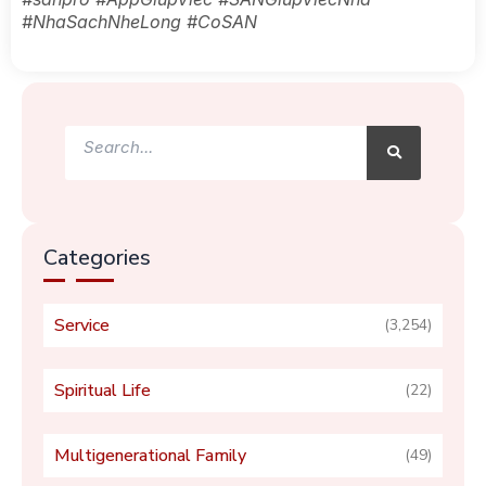
#NhaSachNheLong #CoSAN
Search
Search
Categories
Service
(3,254)
Spiritual Life
(22)
Multigenerational Family
(49)