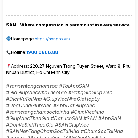
SAN – Where compassion is paramount in every service.
Homepage:
https://sanpro.vn/
Hotline:
1900.0666.88
Address: 220/27 Nguyen Trong Tuyen Street, Ward 8, Phu
Nhuan District, Ho Chi Minh City
#sannentangchamsoc #TaiAppSAN
#GiaGiupViecNhaTheoGio #BangGiaGiupViec
#DichVuTaiNha #GiupViecNhaGiaHopLy
#UngDungGiupViec #AppDatGiupViec
#sannetangchamsoctainha #GiupViecNha
#GiupViecTheoGio #DatLichSAN #SAN #AppSAN
#DonVeSinhTheoGio #SANGiupViec
#SANNenTangChamSocTaiNha #ChamSocTaiNha
#sanpro #AppGiupViec #SANGiupViecNha