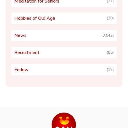
Meditation for Seniors
(27)
Hobbies of Old Age
(30)
News
(3,542)
Recruitment
(85)
Endow
(12)