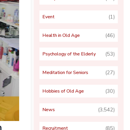
(1)
Event
(46)
Health in Old Age
(53)
Psychology of the Elderly
(27)
Meditation for Seniors
(30)
Hobbies of Old Age
(3,542)
News
h
(85)
Recruitment