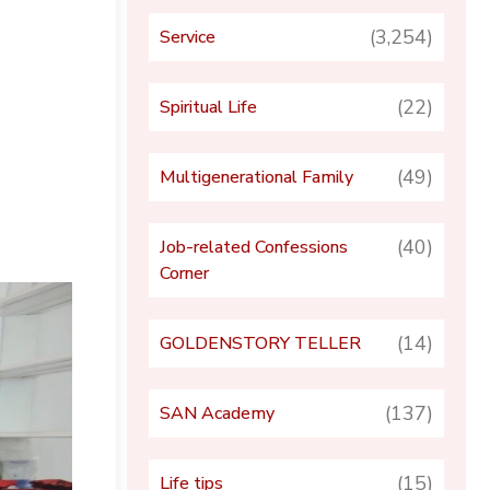
(3,254)
Service
(22)
Spiritual Life
(49)
Multigenerational Family
(40)
Job-related Confessions
Corner
(14)
GOLDENSTORY TELLER
(137)
SAN Academy
(15)
Life tips