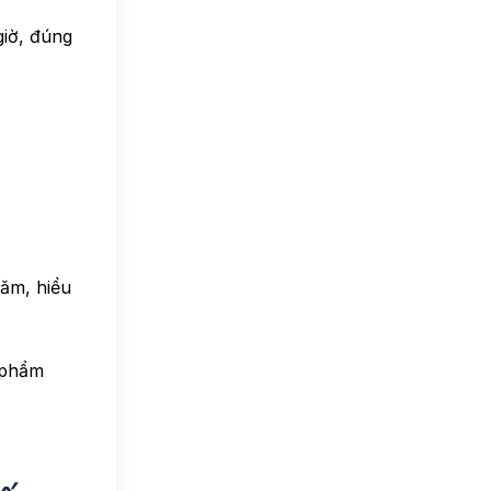
giờ, đúng
hăm, hiểu
ữ phẩm