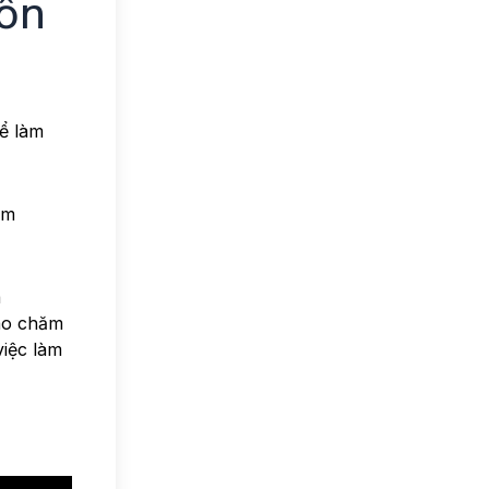
ốn
ể làm
êm
a
vào chăm
việc làm