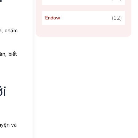
(12)
Endow
à, chăm
n, biết
i
huyện và