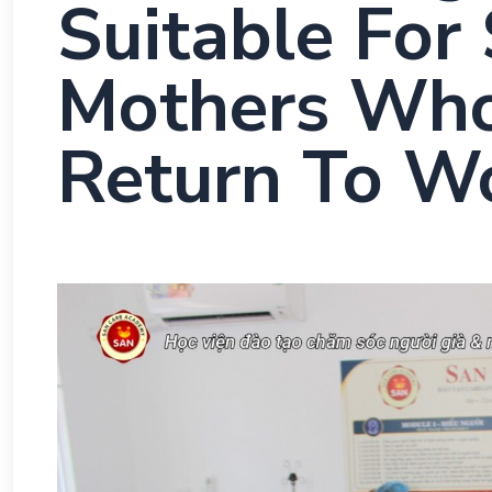
Suitable Fo
Mothers Wh
Return To W