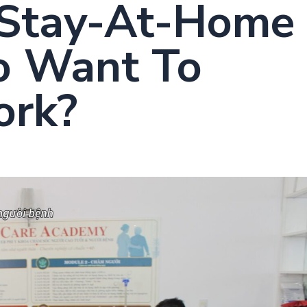
r Stay-At-Home
o Want To
ork?