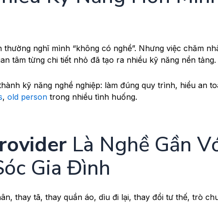
nh thường nghĩ mình “không có nghề”. Nhưng việc chăm nh
n tâm từng chi tiết nhỏ đã tạo ra nhiều kỹ năng nền tảng.
ành kỹ năng nghề nghiệp: làm đúng quy trình, hiểu an toà
s
,
old person
trong nhiều tình huống.
rovider
Là Nghề Gần Vớ
óc Gia Đình
, thay tã, thay quần áo, dìu đi lại, thay đổi tư thế, trò c