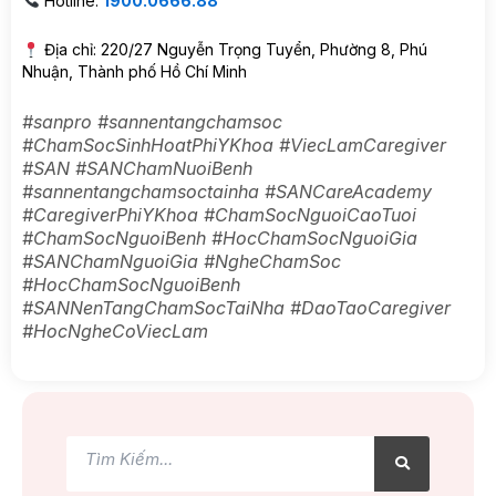
Hotline:
1900.0666.88
Địa chỉ: 220/27 Nguyễn Trọng Tuyển, Phường 8, Phú
Nhuận, Thành phố Hồ Chí Minh
#sanpro #sannentangchamsoc
#ChamSocSinhHoatPhiYKhoa #ViecLamCaregiver
#SAN #SANChamNuoiBenh
#sannentangchamsoctainha #SANCareAcademy
#CaregiverPhiYKhoa #ChamSocNguoiCaoTuoi
#ChamSocNguoiBenh #HocChamSocNguoiGia
#SANChamNguoiGia #NgheChamSoc
#HocChamSocNguoiBenh
#SANNenTangChamSocTaiNha #DaoTaoCaregiver
#HocNgheCoViecLam
Tìm
Tìm
kiếm
kiếm