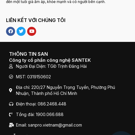
đến một tuổi già ấm áp, khỏe mạnh và có người bên cạnh.
LIÊN KẾT VỚI CHÚNG TÔI
F
T
Y
a
w
o
c
i
u
e
t
t
b
t
u
o
e
b
THÔNG TIN SAN
o
r
e
Công ty cổ phần công nghệ SANTEK
k
Người Đại Diện: TGĐ Trịnh Đăng Hải
MST: 0319150602
Địa chỉ: 220/27 Nguyễn Trọng Tuyển, Phường Phú
Nhuận, Thành phố Hồ Chí Minh
Điện thoại: 086.2468.448
Tổng đài: 1900.066.688
Email: sanpro.vietnam@gmail.com