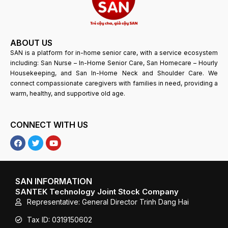
ABOUT US
SAN is a platform for in-home senior care, with a service ecosystem
including: San Nurse – In-Home Senior Care, San Homecare – Hourly
Housekeeping, and San In-Home Neck and Shoulder Care. We
connect compassionate caregivers with families in need, providing a
warm, healthy, and supportive old age.
CONNECT WITH US
F
T
Y
a
w
o
c
i
u
e
t
T
b
t
u
o
e
b
SAN INFORMATION
o
r
e
SANTEK Technology Joint Stock Company
k
Representative: General Director Trinh Dang Hai
Tax ID: 0319150602