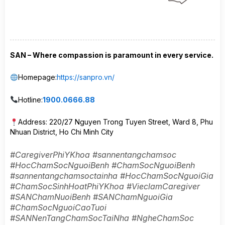
SAN – Where compassion is paramount in every service.
Homepage:
https://sanpro.vn/
Hotline:
1900.0666.88
Address: 220/27 Nguyen Trong Tuyen Street, Ward 8, Phu
Nhuan District, Ho Chi Minh City
#CaregiverPhiYKhoa #sannentangchamsoc
#HocChamSocNguoiBenh #ChamSocNguoiBenh
#sannentangchamsoctainha #HocChamSocNguoiGia
#ChamSocSinhHoatPhiYKhoa #VieclamCaregiver
#SANChamNuoiBenh #SANChamNguoiGia
#ChamSocNguoiCaoTuoi
#SANNenTangChamSocTaiNha #NgheChamSoc