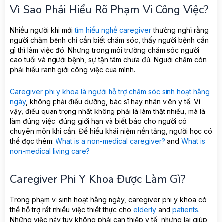
Vì Sao Phải Hiểu Rõ Phạm Vi Công Việc?
Nhiều người khi mới
tìm hiểu nghề caregiver
thường nghĩ rằng
người chăm bệnh chỉ cần biết chăm sóc, thấy người bệnh cần
gì thì làm việc đó. Nhưng trong môi trường chăm sóc người
cao tuổi và người bệnh, sự tận tâm chưa đủ. Người chăm còn
phải hiểu ranh giới công việc của mình.
Caregiver phi y khoa là người hỗ trợ chăm sóc sinh hoạt hằng
ngày
, không phải điều dưỡng, bác sĩ hay nhân viên y tế. Vì
vậy, điều quan trọng nhất không phải là làm thật nhiều, mà là
làm đúng việc, đúng giới hạn và biết báo cho người có
chuyên môn khi cần. Để hiểu khái niệm nền tảng, người học có
thể đọc thêm:
What is a non-medical caregiver?
and
What is
non-medical living care?
Caregiver Phi Y Khoa Được Làm Gì?
Trong phạm vi sinh hoạt hằng ngày, caregiver phi y khoa có
thể hỗ trợ rất nhiều việc thiết thực cho
elderly
and
patients
.
Những việc này tuy không phải can thiệp y tế, nhưng lại giúp