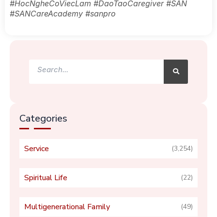
#HocNgheCoViecLam #DaoTaoCaregiver #SAN
#SANCareAcademy #sanpro
Search
Search
Categories
Service
(3,254)
Spiritual Life
(22)
Multigenerational Family
(49)