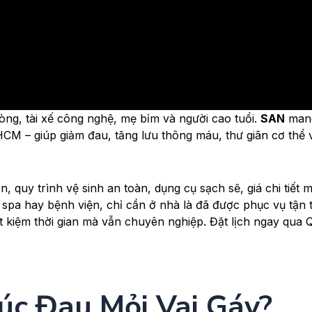
òng, tài xế công nghệ, mẹ bỉm và người cao tuổi.
SAN
man
CM – giúp giảm đau, tăng lưu thông máu, thư giãn cơ thể v
n, quy trình vệ sinh an toàn, dụng cụ sạch sẽ, giá chi tiết 
pa hay bệnh viện, chỉ cần ở nhà là đã được phục vụ tận t
iết kiệm thời gian mà vẫn chuyên nghiệp. Đặt lịch ngay qua
úc Đau Mỏi Vai Gáy?