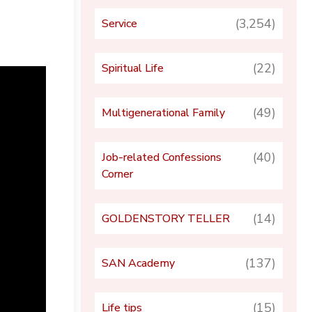
(3,254)
Service
(22)
Spiritual Life
(49)
Multigenerational Family
(40)
Job-related Confessions
Corner
(14)
GOLDENSTORY TELLER
(137)
SAN Academy
(15)
Life tips