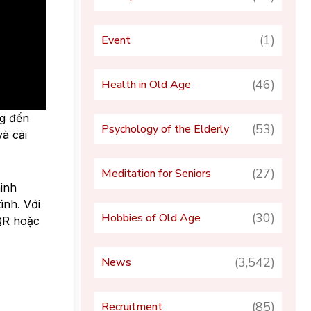
(1)
Event
(46)
Health in Old Age
g đến
(53)
Psychology of the Elderly
à cải
(27)
Meditation for Seniors
minh
ình. Với
(30)
Hobbies of Old Age
 QR hoặc
(3,542)
News
(85)
Recruitment