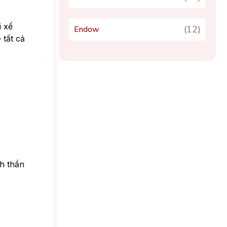
i xế
(12)
Endow
 tất cả
nh thần