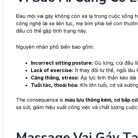
Đau mỏi vai gáy không còn xa lạ trong cuộc sống hi
công nghệ lái xe liên tục, mẹ bỉm phải bế con thườ
đều có thể gặp tình trạng này.
Nguyên nhân phổ biến bao gồm:
Incorrect sitting posture:
Gù lưng, cúi đầu lâ
Lack of exercise:
Ít thay đổi tư thế, ngồi lâ
Căng thẳng, stress:
Áp lực tinh thần kéo dài
Tuổi tác, thoái hóa:
Khi lớn tuổi, cơ và xươn
The consequence is
máu lưu thông kém, cơ bắp cứn
sa sút, giảm hiệu suất công việc và chất lượng cuộc
Massage Vai Gáy Tại