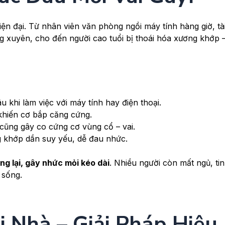
ện đại. Từ nhân viên văn phòng ngồi máy tính hàng giờ, tà
ng xuyên, cho đến người cao tuổi bị thoái hóa xương khớp –
u khi làm việc với máy tính hay điện thoại.
u khiến cơ bắp căng cứng.
 cũng gây co cứng cơ vùng cổ – vai.
g khớp dần suy yếu, dễ đau nhức.
g lại, gây nhức mỏi kéo dài
. Nhiều người còn mất ngủ, ti
 sống.
 Nhà – Giải Pháp Hiệu