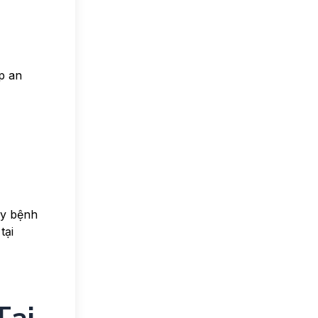
p an
ay bệnh
tại