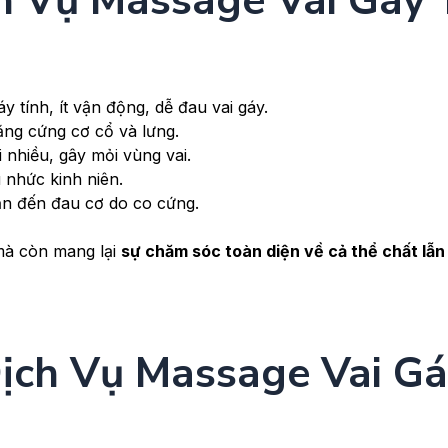
h Vụ Massage Vai Gáy 
tính, ít vận động, dễ đau vai gáy.
căng cứng cơ cổ và lưng.
nhiều, gây mỏi vùng vai.
 nhức kinh niên.
ẫn đến đau cơ do co cứng.
mà còn mang lại
sự chăm sóc toàn diện về cả thể chất lẫn
ịch Vụ Massage Vai G