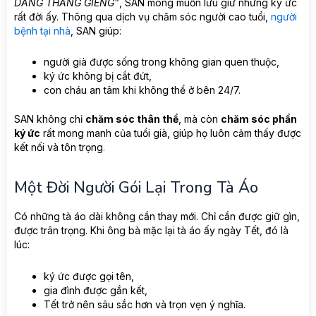
DÁNG THÁNG GIÊNG”
, SAN mong muốn lưu giữ những ký ức
rất đời ấy. Thông qua dịch vụ chăm sóc người cao tuổi,
người
bệnh tại nhà
, SAN giúp:
người già được sống trong không gian quen thuộc,
ký ức không bị cắt đứt,
con cháu an tâm khi không thể ở bên 24/7.
SAN không chỉ
chăm sóc thân thể
, mà còn
chăm sóc phần
ký ức
rất mong manh của tuổi già, giúp họ luôn cảm thấy được
kết nối và tôn trọng
.
Một Đời Người Gói Lại Trong Tà Áo
Có những tà áo dài không cần thay mới. Chỉ cần được giữ gìn,
được trân trọng. Khi ông bà mặc lại tà áo ấy ngày Tết, đó là
lúc:
ký ức được gọi tên,
gia đình được gắn kết,
Tết trở nên sâu sắc hơn và trọn vẹn ý nghĩa.