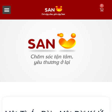
Nhảy
Thực
0
tới
đơn
Xe
nội
dung
đẩy