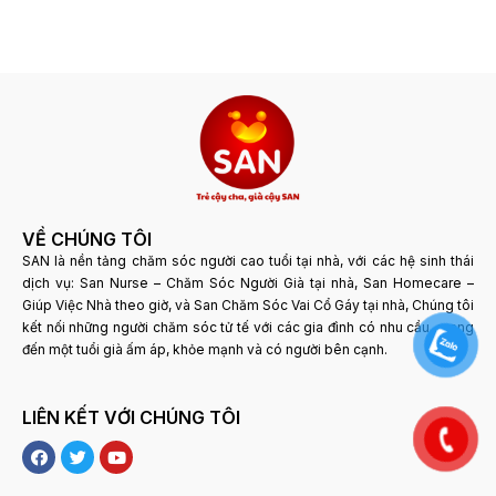
VỀ CHÚNG TÔI
SAN là nền tảng chăm sóc người cao tuổi tại nhà, với các hệ sinh thái
dịch vụ: San Nurse – Chăm Sóc Người Già tại nhà, San Homecare –
Giúp Việc Nhà theo giờ, và San Chăm Sóc Vai Cổ Gáy tại nhà, Chúng tôi
kết nối những người chăm sóc tử tế với các gia đình có nhu cầu, mang
đến một tuổi già ấm áp, khỏe mạnh và có người bên cạnh.
LIÊN KẾT VỚI CHÚNG TÔI
F
T
Y
a
w
o
c
i
u