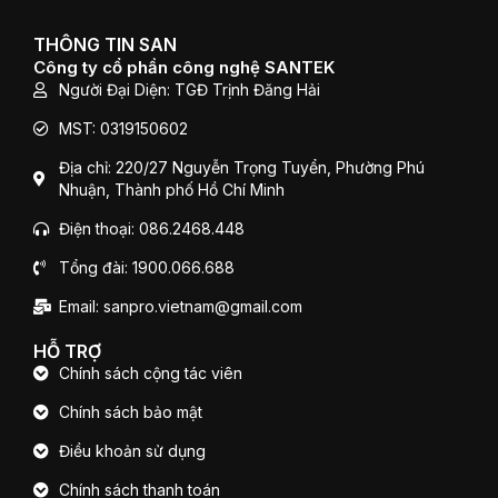
e
t
t
b
t
u
o
e
b
THÔNG TIN SAN
o
r
e
Công ty cổ phần công nghệ SANTEK
k
Người Đại Diện: TGĐ Trịnh Đăng Hải
MST: 0319150602
Địa chỉ: 220/27 Nguyễn Trọng Tuyển, Phường Phú
Nhuận, Thành phố Hồ Chí Minh
Điện thoại: 086.2468.448
Tổng đài: 1900.066.688
Email: sanpro.vietnam@gmail.com
HỖ TRỢ
Chính sách cộng tác viên
Chính sách bảo mật
Điều khoản sử dụng
Chính sách thanh toán