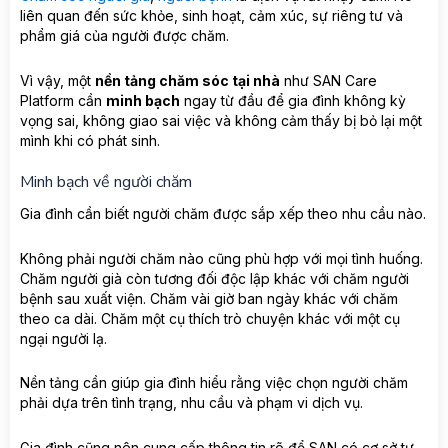
liên quan đến sức khỏe, sinh hoạt, cảm xúc, sự riêng tư và
phẩm giá của người được chăm.
Vì vậy, một
nền tảng chăm sóc tại nhà
như SAN Care
Platform cần
minh bạch
ngay từ đầu để gia đình không kỳ
vọng sai, không giao sai việc và không cảm thấy bị bỏ lại một
mình khi có phát sinh.
Minh bạch về người chăm
Gia đình cần biết người chăm được sắp xếp theo nhu cầu nào.
Không phải người chăm nào cũng phù hợp với mọi tình huống.
Chăm người già còn tương đối độc lập khác với chăm người
bệnh sau xuất viện. Chăm vài giờ ban ngày khác với chăm
theo ca dài. Chăm một cụ thích trò chuyện khác với một cụ
ngại người lạ.
Nền tảng cần giúp gia đình hiểu rằng việc chọn người chăm
phải dựa trên tình trạng, nhu cầu và phạm vi dịch vụ.
Gia đình cũng nên cung cấp thông tin rõ để SAN có cơ sở tư