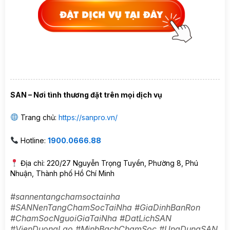
SAN – Nơi tình thương đặt trên mọi dịch vụ
Trang chủ:
https://sanpro.vn/
Hotline:
1900.0666.88
Địa chỉ: 220/27 Nguyễn Trọng Tuyển, Phường 8, Phú
Nhuận, Thành phố Hồ Chí Minh
#sannentangchamsoctainha
#SANNenTangChamSocTaiNha #GiaDinhBanRon
#ChamSocNguoiGiaTaiNha #DatLichSAN
#VienDuongLao #MinhBachChamSoc #UngDungSAN