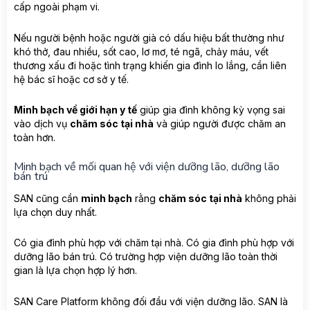
cấp ngoài phạm vi.
Nếu người bệnh hoặc người già có dấu hiệu bất thường như
khó thở, đau nhiều, sốt cao, lơ mơ, té ngã, chảy máu, vết
thương xấu đi hoặc tình trạng khiến gia đình lo lắng, cần liên
hệ bác sĩ hoặc cơ sở y tế.
Minh bạch về giới hạn y tế
giúp gia đình không kỳ vọng sai
vào dịch vụ
chăm sóc tại nhà
và giúp người được chăm an
toàn hơn.
Minh bạch về mối quan hệ với viện dưỡng lão, dưỡng lão
bán trú
SAN cũng cần
minh bạch
rằng
chăm sóc tại nhà
không phải
lựa chọn duy nhất.
Có gia đình phù hợp với chăm tại nhà. Có gia đình phù hợp với
dưỡng lão bán trú. Có trường hợp viện dưỡng lão toàn thời
gian là lựa chọn hợp lý hơn.
SAN Care Platform không đối đầu với viện dưỡng lão. SAN là