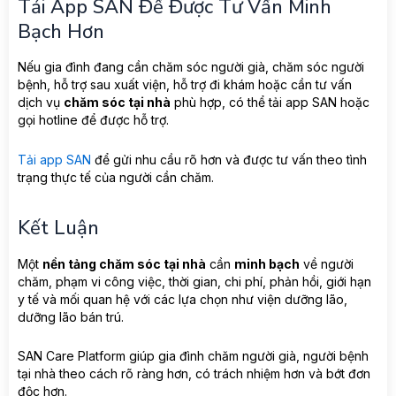
Tải App SAN Để Được Tư Vấn Minh
Bạch Hơn
Nếu gia đình đang cần chăm sóc người già, chăm sóc người
bệnh, hỗ trợ sau xuất viện, hỗ trợ đi khám hoặc cần tư vấn
dịch vụ
chăm sóc tại nhà
phù hợp, có thể tải app SAN hoặc
gọi hotline để được hỗ trợ.
Tải app SAN
để gửi nhu cầu rõ hơn và được tư vấn theo tình
trạng thực tế của người cần chăm.
Kết Luận
Một
nền tảng chăm sóc tại nhà
cần
minh bạch
về người
chăm, phạm vi công việc, thời gian, chi phí, phản hồi, giới hạn
y tế và mối quan hệ với các lựa chọn như viện dưỡng lão,
dưỡng lão bán trú.
SAN Care Platform giúp gia đình chăm người già, người bệnh
tại nhà theo cách rõ ràng hơn, có trách nhiệm hơn và bớt đơn
độc hơn.