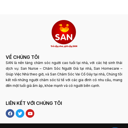
VỀ CHÚNG TÔI
SAN là nền tảng chăm sóc người cao tuổi tại nhà, với các hệ sinh thái
dịch vụ: San Nurse – Chăm Sóc Người Già tại nhà, San Homecare –
Giúp Việc Nhà theo giờ, và San Chăm Sóc Vai Cổ Gáy tại nhà, Chúng tôi
kết nối những người chăm sóc tử tế với các gia đình có nhu cầu, mang
đến một tuổi già ấm áp, khỏe mạnh và có người bên cạnh.
LIÊN KẾT VỚI CHÚNG TÔI
F
T
Y
a
w
o
c
i
u
e
t
t