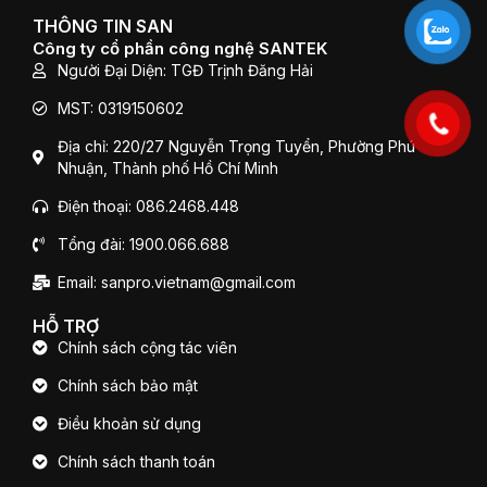
b
t
u
o
e
b
THÔNG TIN SAN
o
r
e
Công ty cổ phần công nghệ SANTEK
k
Người Đại Diện: TGĐ Trịnh Đăng Hải
MST: 0319150602
Địa chỉ: 220/27 Nguyễn Trọng Tuyển, Phường Phú
Nhuận, Thành phố Hồ Chí Minh
Điện thoại: 086.2468.448
Tổng đài: 1900.066.688
Email: sanpro.vietnam@gmail.com
HỖ TRỢ
Chính sách cộng tác viên
Chính sách bảo mật
Điều khoản sử dụng
Chính sách thanh toán