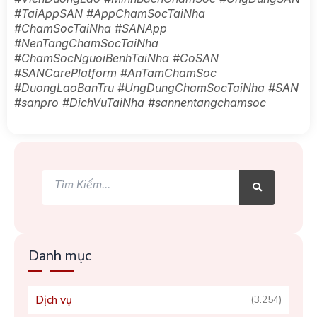
#TaiAppSAN #AppChamSocTaiNha
#ChamSocTaiNha #SANApp
#NenTangChamSocTaiNha
#ChamSocNguoiBenhTaiNha #CoSAN
#SANCarePlatform #AnTamChamSoc
#DuongLaoBanTru #UngDungChamSocTaiNha #SAN
#sanpro #DichVuTaiNha #sannentangchamsoc
Tìm
Tìm
kiếm
kiếm
Danh mục
Dịch vụ
(3.254)