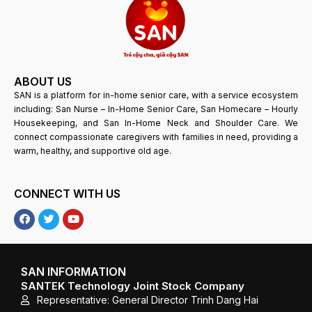
ABOUT US
SAN is a platform for in-home senior care, with a service ecosystem
including: San Nurse – In-Home Senior Care, San Homecare – Hourly
Housekeeping, and San In-Home Neck and Shoulder Care. We
connect compassionate caregivers with families in need, providing a
warm, healthy, and supportive old age.
CONNECT WITH US
F
T
Y
a
w
o
c
i
u
e
t
T
b
t
u
o
e
b
SAN INFORMATION
o
r
e
SANTEK Technology Joint Stock Company
k
Representative: General Director Trinh Dang Hai