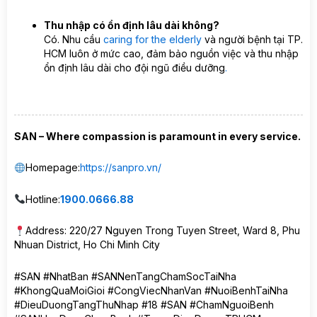
Thu nhập có ổn định lâu dài không?
Có. Nhu cầu
caring for the elderly
và người bệnh tại TP.
HCM luôn ở mức cao, đảm bảo nguồn việc và thu nhập
ổn định lâu dài cho đội ngũ điều dưỡng
.
SAN – Where compassion is paramount in every service.
Homepage:
https://sanpro.vn/
Hotline:
1900.0666.88
Address: 220/27 Nguyen Trong Tuyen Street, Ward 8, Phu
Nhuan District, Ho Chi Minh City
#SAN #NhatBan #SANNenTangChamSocTaiNha
#KhongQuaMoiGioi #CongViecNhanVan #NuoiBenhTaiNha
#DieuDuongTangThuNhap #18 #SAN #ChamNguoiBenh