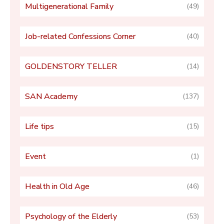
Multigenerational Family
(49)
Job-related Confessions Corner
(40)
GOLDENSTORY TELLER
(14)
SAN Academy
(137)
Life tips
(15)
Event
(1)
Health in Old Age
(46)
Psychology of the Elderly
(53)