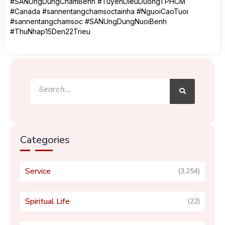
#SANUngDungChamBenh #TuyenDieuDuongTPHCM
#Canada #sannentangchamsoctainha #NguoiCaoTuoi
#sannentangchamsoc #SANUngDungNuoiBenh
#ThuNhap15Den22Trieu
Search
Search
Categories
Service
(3,254)
Spiritual Life
(22)