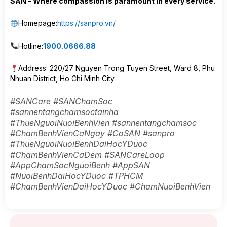
SAN – Where compassion is paramount in every service.
Homepage:
https://sanpro.vn/
Hotline:
1900.0666.88
Address: 220/27 Nguyen Trong Tuyen Street, Ward 8, Phu
Nhuan District, Ho Chi Minh City
#SANCare #SANChamSoc
#sannentangchamsoctainha
#ThueNguoiNuoiBenhVien #sannentangchamsoc
#ChamBenhVienCaNgay #CoSAN #sanpro
#ThueNguoiNuoiBenhDaiHocYDuoc
#ChamBenhVienCaDem #SANCareLoop
#AppChamSocNguoiBenh #AppSAN
#NuoiBenhDaiHocYDuoc #TPHCM
#ChamBenhVienDaiHocYDuoc #ChamNuoiBenhVien