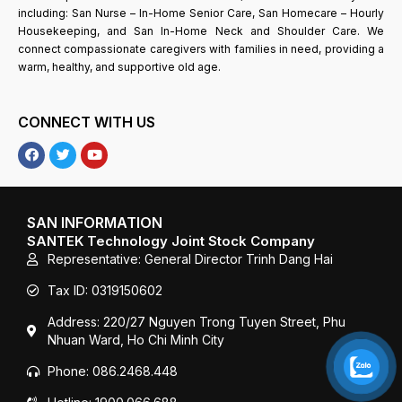
including: San Nurse – In-Home Senior Care, San Homecare – Hourly
Housekeeping, and San In-Home Neck and Shoulder Care. We
connect compassionate caregivers with families in need, providing a
warm, healthy, and supportive old age.
CONNECT WITH US
F
T
Y
a
w
o
c
i
u
e
t
T
b
t
u
o
e
b
SAN INFORMATION
o
r
e
SANTEK Technology Joint Stock Company
k
Representative: General Director Trinh Dang Hai
Tax ID: 0319150602
Address: 220/27 Nguyen Trong Tuyen Street, Phu
Nhuan Ward, Ho Chi Minh City
Phone: 086.2468.448