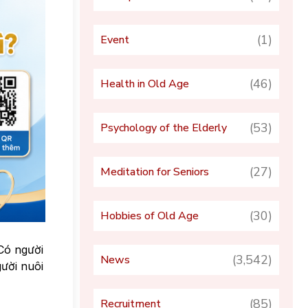
(1)
Event
(46)
Health in Old Age
(53)
Psychology of the Elderly
(27)
Meditation for Seniors
(30)
Hobbies of Old Age
Có người
(3,542)
News
ười nuôi
(85)
Recruitment