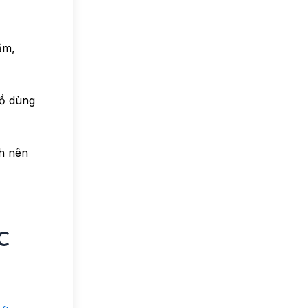
ăm,
đồ dùng
nh nên
c