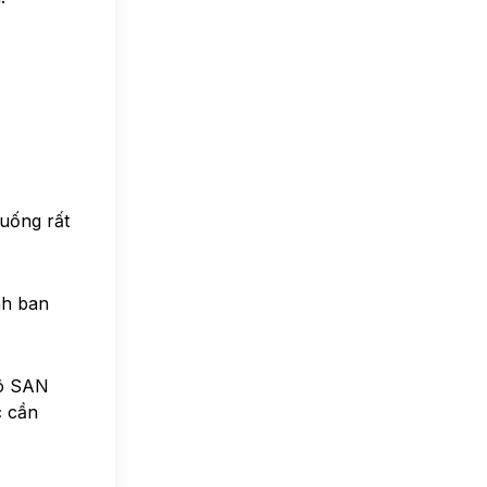
huống rất
nh ban
Cô SAN
c cần