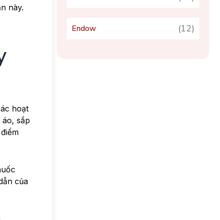
n này.
(12)
Endow
y
các hoạt
 áo, sắp
 điểm
huốc
 dẫn của
.