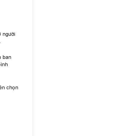
ợ người
.
n ban
bình
nên chọn