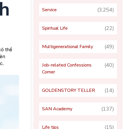
nh
(3,254)
Service
(22)
Spiritual Life
(49)
Multigenerational Family
có thể
bên
c.
(40)
Job-related Confessions
Corner
(14)
GOLDENSTORY TELLER
(137)
SAN Academy
(15)
Life tips