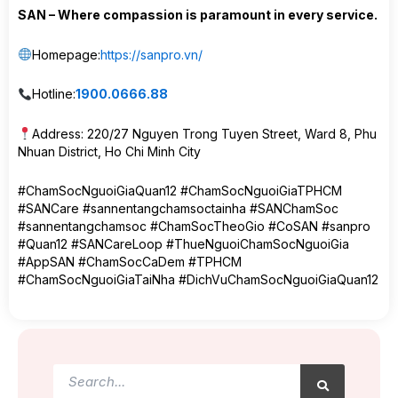
SAN – Where compassion is paramount in every service.
Homepage:
https://sanpro.vn/
Hotline:
1900.0666.88
Address: 220/27 Nguyen Trong Tuyen Street, Ward 8, Phu
Nhuan District, Ho Chi Minh City
#ChamSocNguoiGiaQuan12 #ChamSocNguoiGiaTPHCM
#SANCare #sannentangchamsoctainha #SANChamSoc
#sannentangchamsoc #ChamSocTheoGio #CoSAN #sanpro
#Quan12 #SANCareLoop #ThueNguoiChamSocNguoiGia
#AppSAN #ChamSocCaDem #TPHCM
#ChamSocNguoiGiaTaiNha #DichVuChamSocNguoiGiaQuan12
Search
Search