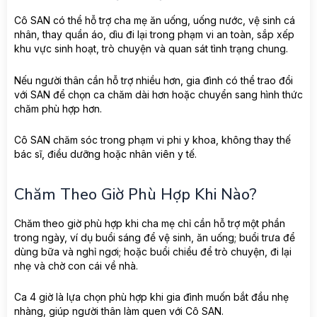
Cô SAN có thể hỗ trợ cha mẹ ăn uống, uống nước, vệ sinh cá
nhân, thay quần áo, dìu đi lại trong phạm vi an toàn, sắp xếp
khu vực sinh hoạt, trò chuyện và quan sát tình trạng chung.
Nếu người thân cần hỗ trợ nhiều hơn, gia đình có thể trao đổi
với SAN để chọn ca chăm dài hơn hoặc chuyển sang hình thức
chăm phù hợp hơn.
Cô SAN chăm sóc trong phạm vi phi y khoa, không thay thế
bác sĩ, điều dưỡng hoặc nhân viên y tế.
Chăm Theo Giờ Phù Hợp Khi Nào?
Chăm theo giờ phù hợp khi cha mẹ chỉ cần hỗ trợ một phần
trong ngày, ví dụ buổi sáng để vệ sinh, ăn uống; buổi trưa để
dùng bữa và nghỉ ngơi; hoặc buổi chiều để trò chuyện, đi lại
nhẹ và chờ con cái về nhà.
Ca 4 giờ là lựa chọn phù hợp khi gia đình muốn bắt đầu nhẹ
nhàng, giúp người thân làm quen với Cô SAN.