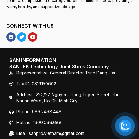
connect compassionate caregivers with families in need, providing a
warm, healthy, and supportive old age.
CONNECT WITH US
F
T
Y
a
w
o
c
i
u
e
t
T
b
t
u
o
e
b
SAN INFORMATION
o
r
e
SANTEK Technology Joint Stock Company
k
Representative: General Director Trinh Dang Hai
Tax ID: 0319150602
Address: 220/27 Nguyen Trong Tuyen Street, Phu
Nhuan Ward, Ho Chi Minh City
Phone: 086.2468.448
Hotline: 1900.066.688
Email: sanpro.vietnam@gmail.com