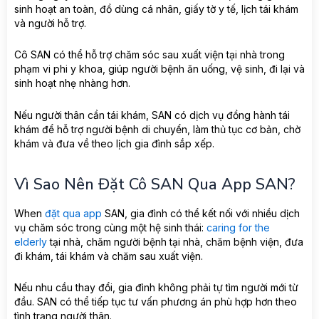
sinh hoạt an toàn, đồ dùng cá nhân, giấy tờ y tế, lịch tái khám
và người hỗ trợ.
Cô SAN có thể hỗ trợ chăm sóc sau xuất viện tại nhà trong
phạm vi phi y khoa, giúp người bệnh ăn uống, vệ sinh, đi lại và
sinh hoạt nhẹ nhàng hơn.
Nếu người thân cần tái khám, SAN có dịch vụ đồng hành tái
khám để hỗ trợ người bệnh di chuyển, làm thủ tục cơ bản, chờ
khám và đưa về theo lịch gia đình sắp xếp.
Vì Sao Nên Đặt Cô SAN Qua App SAN?
When
đặt qua app
SAN, gia đình có thể kết nối với nhiều dịch
vụ chăm sóc trong cùng một hệ sinh thái:
caring for the
elderly
tại nhà, chăm người bệnh tại nhà, chăm bệnh viện, đưa
đi khám, tái khám và chăm sau xuất viện.
Nếu nhu cầu thay đổi, gia đình không phải tự tìm người mới từ
đầu. SAN có thể tiếp tục tư vấn phương án phù hợp hơn theo
tình trạng người thân.