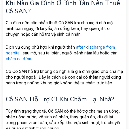
Khi Nào Gia Đình Ở Bình Tân Nên Thuê
Cô SAN?
Gia đình nên cân nhắc thuê Cô SAN khi cha mẹ ở nhà một
mình ban ngày, đi lại yếu, ăn uống kém, hay quên, ít trò
chuyện hoặc cần hỗ trợ vệ sinh cá nhân.
Dịch vụ cũng phù hợp khi người thân
after discharge from
hospital
, sau mổ, sau tai biến, người bệnh nằm lâu hoặc cần
chăm ca đêm
.
Có Cô SAN hỗ trợ không có nghĩa là gia đình giao phó cha mẹ
cho người ngoài. Đây là cách để con cái có thêm người đồng
hành trong những khung giờ không thể tự chăm trực tiếp.
Cô SAN Hỗ Trợ Gì Khi Chăm Tại Nhà?
Tùy tình trạng thực tế, Cô SAN có thể hỗ trợ cha mẹ ăn uống,
nhắc uống nước, vệ sinh cá nhân, thay quần áo, dìu đi lại
trong phạm vi an toàn, sắp xếp khu vực sinh hoạt, trò chuyện
và quan sát tình trạng chung.