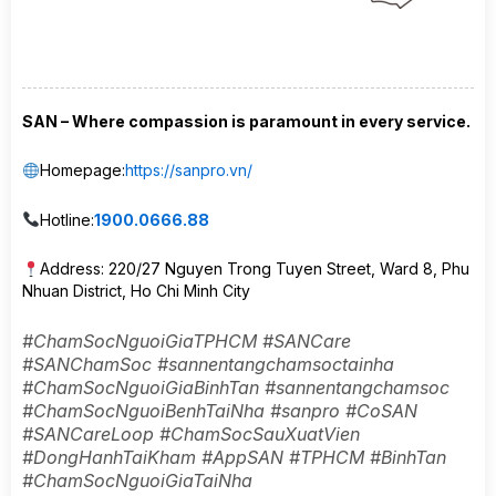
SAN – Where compassion is paramount in every service.
Homepage:
https://sanpro.vn/
Hotline:
1900.0666.88
Address: 220/27 Nguyen Trong Tuyen Street, Ward 8, Phu
Nhuan District, Ho Chi Minh City
#ChamSocNguoiGiaTPHCM #SANCare
#SANChamSoc #sannentangchamsoctainha
#ChamSocNguoiGiaBinhTan #sannentangchamsoc
#ChamSocNguoiBenhTaiNha #sanpro #CoSAN
#SANCareLoop #ChamSocSauXuatVien
#DongHanhTaiKham #AppSAN #TPHCM #BinhTan
#ChamSocNguoiGiaTaiNha