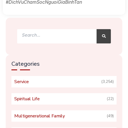
#DichVuChamSocNguoiGiaBinhTan
Search
Search
Categories
Service
(3,254)
Spiritual Life
(22)
Multigenerational Family
(49)