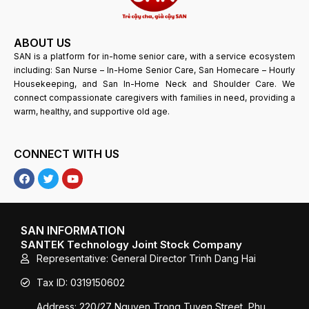
ABOUT US
SAN is a platform for in-home senior care, with a service ecosystem
including: San Nurse – In-Home Senior Care, San Homecare – Hourly
Housekeeping, and San In-Home Neck and Shoulder Care. We
connect compassionate caregivers with families in need, providing a
warm, healthy, and supportive old age.
CONNECT WITH US
F
T
Y
a
w
o
c
i
u
e
t
T
b
t
u
o
e
b
SAN INFORMATION
o
r
e
SANTEK Technology Joint Stock Company
k
Representative: General Director Trinh Dang Hai
Tax ID: 0319150602
Address: 220/27 Nguyen Trong Tuyen Street, Phu