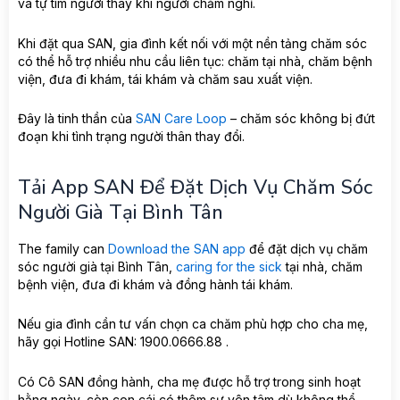
và tự tìm người thay khi người chăm nghỉ.
Khi đặt qua SAN, gia đình kết nối với một nền tảng chăm sóc
có thể hỗ trợ nhiều nhu cầu liên tục: chăm tại nhà, chăm bệnh
viện, đưa đi khám, tái khám và chăm sau xuất viện.
Đây là tinh thần của
SAN Care Loop
– chăm sóc không bị đứt
đoạn khi tình trạng người thân thay đổi.
Tải App SAN Để Đặt Dịch Vụ Chăm Sóc
Người Già Tại Bình Tân
The family can
Download the SAN app
để đặt dịch vụ chăm
sóc người già tại Bình Tân,
caring for the sick
tại nhà, chăm
bệnh viện, đưa đi khám và đồng hành tái khám.
Nếu gia đình cần tư vấn chọn ca chăm phù hợp cho cha mẹ,
hãy gọi Hotline SAN: 1900.0666.88 .
Có Cô SAN đồng hành, cha mẹ được hỗ trợ trong sinh hoạt
hằng ngày, còn con cái có thêm sự yên tâm dù không thể