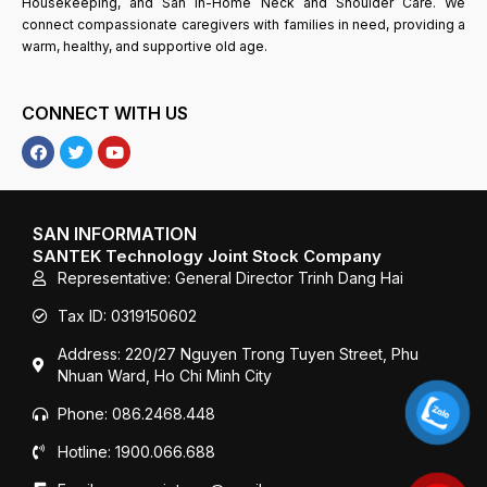
Housekeeping, and San In-Home Neck and Shoulder Care. We
connect compassionate caregivers with families in need, providing a
warm, healthy, and supportive old age.
CONNECT WITH US
F
T
Y
a
w
o
c
i
u
e
t
T
b
t
u
o
e
b
SAN INFORMATION
o
r
e
SANTEK Technology Joint Stock Company
k
Representative: General Director Trinh Dang Hai
Tax ID: 0319150602
Address: 220/27 Nguyen Trong Tuyen Street, Phu
Nhuan Ward, Ho Chi Minh City
Phone: 086.2468.448
Hotline: 1900.066.688