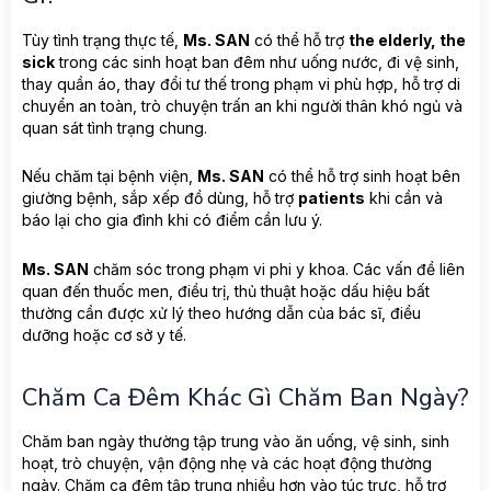
Tùy tình trạng thực tế,
Ms. SAN
có thể hỗ trợ
the elderly, the
sick
trong các sinh hoạt ban đêm như uống nước, đi vệ sinh,
thay quần áo, thay đổi tư thế trong phạm vi phù hợp, hỗ trợ di
chuyển an toàn, trò chuyện trấn an khi người thân khó ngủ và
quan sát tình trạng chung.
Nếu chăm tại bệnh viện,
Ms. SAN
có thể hỗ trợ sinh hoạt bên
giường bệnh, sắp xếp đồ dùng, hỗ trợ
patients
khi cần và
báo lại cho gia đình khi có điểm cần lưu ý.
Ms. SAN
chăm sóc trong phạm vi phi y khoa. Các vấn đề liên
quan đến thuốc men, điều trị, thủ thuật hoặc dấu hiệu bất
thường cần được xử lý theo hướng dẫn của bác sĩ, điều
dưỡng hoặc cơ sở y tế.
Chăm Ca Đêm Khác Gì Chăm Ban Ngày?
Chăm ban ngày thường tập trung vào ăn uống, vệ sinh, sinh
hoạt, trò chuyện, vận động nhẹ và các hoạt động thường
ngày. Chăm ca đêm tập trung nhiều hơn vào túc trực, hỗ trợ