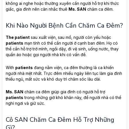
không ai nghe hoặc thường xuyên cần người hỗ trợ khi thức
giấc, gia đình nên cân nhắc thuê
Ms. SAN
chăm ca đêm.
Khi Nào Người Bệnh Cần Chăm Ca Đêm?
The patient
sau xuất viện, sau mổ, người còn yếu hoặc
patients
mạn tính có thể cần người ở cạnh ban đêm. Họ có
thể cần hỗ trợ trở mình, ngồi dậy, đi vệ sinh, uống nước, thay
quần áo hoặc gọi người nhà khi có vấn đề.
With
patients
đang nằm viện, ca đêm thường là ca khiến
người nhà mệt nhất. Trực đêm nhiều ngày liên tục làm gia đình
thiếu ngủ, mất sức và khó duy trì chăm sóc lâu dài.
Ms. SAN
chăm ca đêm giúp gia đình có người hỗ trợ
patients
trong những giờ khó khăn này, để người nhà có thể
nghỉ ngơi và giữ sức.
Cô SAN Chăm Ca Đêm Hỗ Trợ Những
Gì?