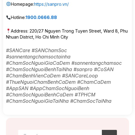
Homepage:
https://sanpro.vn/
Hotline:
1900.0666.88
Address: 220/27 Nguyen Trong Tuyen Street, Ward 8, Phu
Nhuan District, Ho Chi Minh City
#SANCare #SANChamSoc
#sannentangchamsoctainha
#ChamSocNguoiGiaCaDem #sannentangchamsoc
#ChamSocNguoiBenhTaiNha #sanpro #CoSAN
#ChamBenhVienCaDem #SANCareLoop
#ThueNguoiChamBenhCaDem #ChamCaDem
#AppSAN #AppChamSocNguoiBenh
#ChamSocNguoiBenhCaDem #TPHCM
#ChamSocNguoiGiaTaiNha #ChamSocTaiNha
Search
Search