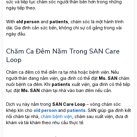
sức và tiếp tục chăm sóc người thân bền hơn trong những
ngày tiếp theo.
With
old person
and
patients
, chăm sóc là một hành trình
dài. Gia đình cần sức bền, không chỉ sự cố gắng trong vài
ngày đầu.
Chăm Ca Đêm Nằm Trong SAN Care
Loop
Chăm ca đêm có thể diễn ra tại nhà hoặc bệnh viện. Nếu
người thân đang nằm viện, gia đình có thể đặt
Ms. SAN
chăm
nuôi bệnh ca đêm. Khi
patients
xuất viện, gia đình có thể tiếp
tục đặt
Ms. SAN
chăm tại nhà vào ban đêm nếu cần.
Dịch vụ này nằm trong
SAN Care Loop
– vòng chăm sóc
khép kín cho
old person
and
patients
. SAN giúp gia đình kết
nối chăm tại nhà,
chăm bệnh viện
, chăm sau xuất viện, đưa đi
khám và tái khám theo nhu cầu thực tế.