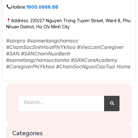
Hotline:
1900.0666.88
Address: 220/27 Nguyen Trong Tuyen Street, Ward 8, Phu
Nhuan District, Ho Chi Minh City
#sanpro #sannentangchamsoc
#ChamSocSinhHoatPhiYkhoa #ViecLamCaregiver
#SAN #SANChamNuoiBenh
#sannetangchamsoctainha #SANCareAcademy
#CaregiverPhiYkhoa #ChamSocNguoiCaoTuoi Home
Search
Search
Categories