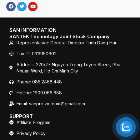
F
T
Y
a
w
o
c
i
u
e
t
T
b
t
u
o
e
b
SAN INFORMATION
o
r
e
SANTEK Technology Joint Stock Company
k
Representative: General Director Trinh Dang Hai
Tax ID: 0319150602
Address: 220/27 Nguyen Trong Tuyen Street, Phu
Nhuan Ward, Ho Chi Minh City
Phone: 086.2468.448
Hotline: 1900.066.688
Email: sanpro.vietnam@gmail.com
SUPPORT
Affiliate Program
Privacy Policy