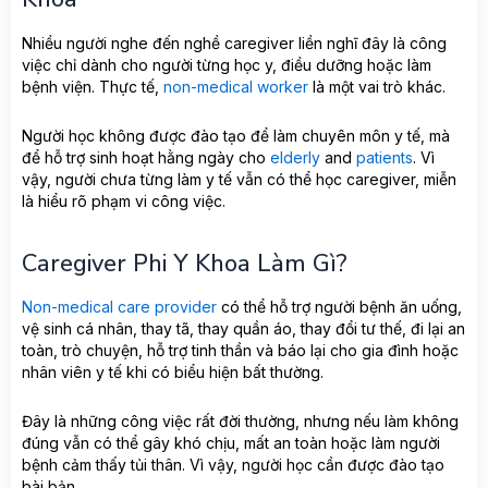
Nhiều người nghe đến nghề caregiver liền nghĩ đây là công
việc chỉ dành cho người từng học y, điều dưỡng hoặc làm
bệnh viện. Thực tế,
non-medical worker
là một vai trò khác.
Người học không được đào tạo để làm chuyên môn y tế, mà
để hỗ trợ sinh hoạt hằng ngày cho
elderly
and
patients
. Vì
vậy, người chưa từng làm y tế vẫn có thể học caregiver, miễn
là hiểu rõ phạm vi công việc.
Caregiver Phi Y Khoa Làm Gì?
Non-medical care provider
có thể hỗ trợ người bệnh ăn uống,
vệ sinh cá nhân, thay tã, thay quần áo, thay đổi tư thế, đi lại an
toàn, trò chuyện, hỗ trợ tinh thần và báo lại cho gia đình hoặc
nhân viên y tế khi có biểu hiện bất thường.
Đây là những công việc rất đời thường, nhưng nếu làm không
đúng vẫn có thể gây khó chịu, mất an toàn hoặc làm người
bệnh cảm thấy tủi thân. Vì vậy, người học cần được đào tạo
bài bản.