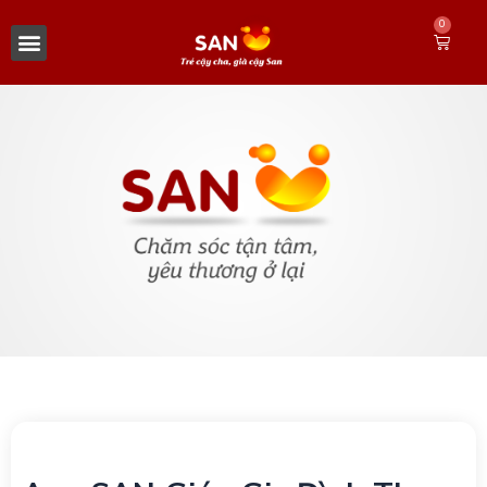
Skip
Menu
0
to
Cart
content