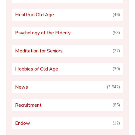
Health in Old Age
(46)
Psychology of the Elderly
(53)
Meditation for Seniors
(27)
Hobbies of Old Age
(30)
News
(3,542)
Recruitment
(85)
Endow
(12)