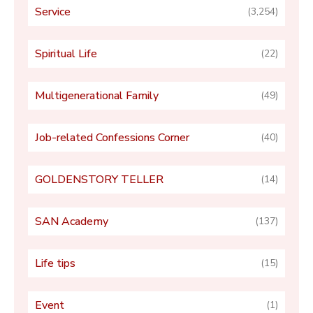
Service
(3,254)
Spiritual Life
(22)
Multigenerational Family
(49)
Job-related Confessions Corner
(40)
GOLDENSTORY TELLER
(14)
SAN Academy
(137)
Life tips
(15)
Event
(1)