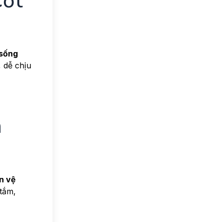
Cốt
 sống
 dễ chịu
n
n vệ
tắm,