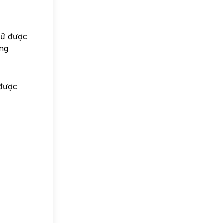
giữ được
àng
 được