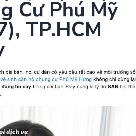
g Cư Phú Mỹ
7), TP.HCM
y
h bài bản, nơi cư dân có yêu cầu rất cao về môi trường số
 vệ sinh căn hộ chung cư Phú Mỹ Hưng
không chỉ dừng lại
à
đáng tin cậy
trong dài hạn. Đây cũng là lý do
SAN
trở thà
.