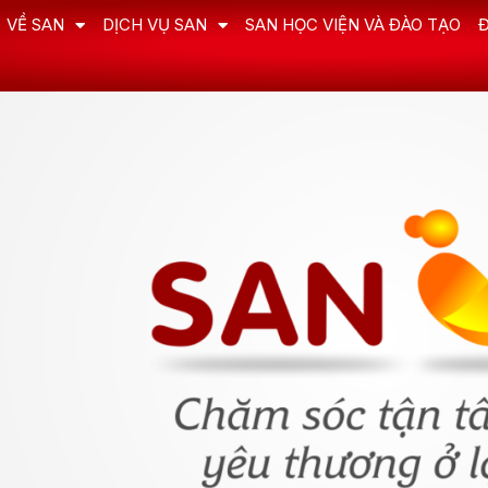
VỀ SAN
DỊCH VỤ SAN
SAN HỌC VIỆN VÀ ĐÀO TẠO