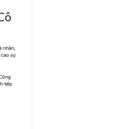
Cô
cá nhân,
 cao sự
 Công
h tiếp