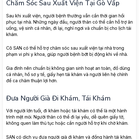
Chăm Sóc Sau Xuất Viện Tại Gò Vấp
Sau khi xuất viện, người bệnh thường vẫn cần thời gian hồi
phục tại nhà. Những ngày đầu, người thân có thể cần hỗ trợ ăn
uống, vệ sinh cá nhân, đi lại, nghỉ ngơi và chuẩn bị cho lịch tái
khám.
Cô SAN có thể hỗ trợ chăm sóc sau xuất viện tại nhà trong
phạm vi phi y khoa, giúp người bệnh bớt bị động khi về nhà.
Gia đình nên chuẩn bị không gian sinh hoạt an toàn, đồ dùng
cá nhân, hồ sơ y tế, giấy hẹn tái khám và người liên hệ chính
để ca chăm thuận lợi hơn.
Đưa Người Già Đi Khám, Tái Khám
Với người lớn tuổi, đi khám hoặc tái khám có thể là một hành
trình mệt mỏi. Người thân có thể đi lại yếu, dễ quên giấy tờ,
không quen làm thủ tục hoặc cần người hỗ trợ khi chờ khám.
SAN có dịch vụ đưa người già đi khám và đồng hành tái khám.