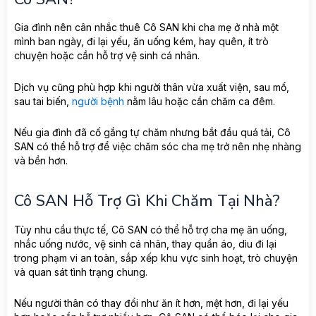
Gia đình nên cân nhắc thuê Cô SAN khi cha mẹ ở nhà một
mình ban ngày, đi lại yếu, ăn uống kém, hay quên, ít trò
chuyện hoặc cần hỗ trợ vệ sinh cá nhân.
Dịch vụ cũng phù hợp khi người thân vừa xuất viện, sau mổ,
sau tai biến,
người bệnh
nằm lâu hoặc cần chăm ca đêm.
Nếu gia đình đã cố gắng tự chăm nhưng bắt đầu quá tải, Cô
SAN có thể hỗ trợ để việc chăm sóc cha mẹ trở nên nhẹ nhàng
và bền hơn.
Cô SAN Hỗ Trợ Gì Khi Chăm Tại Nhà?
Tùy nhu cầu thực tế, Cô SAN có thể hỗ trợ cha mẹ ăn uống,
nhắc uống nước, vệ sinh cá nhân, thay quần áo, dìu đi lại
trong phạm vi an toàn, sắp xếp khu vực sinh hoạt, trò chuyện
và quan sát tình trạng chung.
Nếu người thân có thay đổi như ăn ít hơn, mệt hơn, đi lại yếu