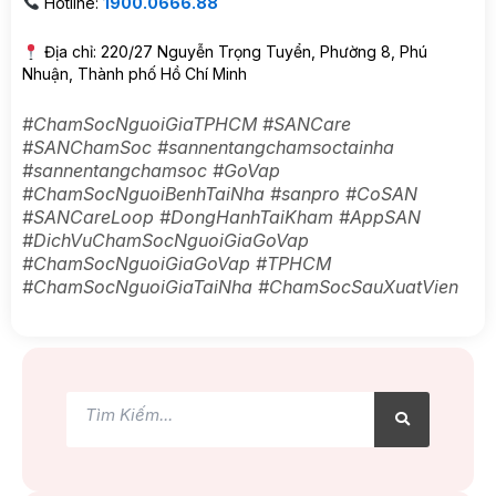
Hotline:
1900.0666.88
Địa chỉ: 220/27 Nguyễn Trọng Tuyển, Phường 8, Phú
Nhuận, Thành phố Hồ Chí Minh
#ChamSocNguoiGiaTPHCM #SANCare
#SANChamSoc #sannentangchamsoctainha
#sannentangchamsoc #GoVap
#ChamSocNguoiBenhTaiNha #sanpro #CoSAN
#SANCareLoop #DongHanhTaiKham #AppSAN
#DichVuChamSocNguoiGiaGoVap
#ChamSocNguoiGiaGoVap #TPHCM
#ChamSocNguoiGiaTaiNha #ChamSocSauXuatVien
Tìm
Tìm
kiếm
kiếm