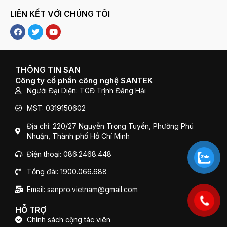
LIÊN KẾT VỚI CHÚNG TÔI
F
T
Y
a
w
o
c
i
u
e
t
t
b
t
u
o
e
b
THÔNG TIN SAN
o
r
e
Công ty cổ phần công nghệ SANTEK
k
Người Đại Diện: TGĐ Trịnh Đăng Hải
MST: 0319150602
Địa chỉ: 220/27 Nguyễn Trọng Tuyển, Phường Phú
Nhuận, Thành phố Hồ Chí Minh
Điện thoại: 086.2468.448
Tổng đài: 1900.066.688
Email: sanpro.vietnam@gmail.com
HỖ TRỢ
Chính sách cộng tác viên