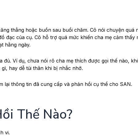
căng thẳng hoặc buồn sau buổi chăm. Cô nói chuyện quá 
i đồ đạc của cụ. Cô hỗ trợ quá mức khiến cha mẹ cảm thấy 
ạt hằng ngày.
a đủ. Ví dụ, chưa nói rõ cha mẹ thích được gọi thế nào, k
gì, hay dễ tủi thân khi bị nhắc nhở.
em lại thông tin đã cung cấp và phản hồi cụ thể cho SAN.
Hồi Thế Nào?
h vi.