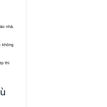
vào nhà.
c không
p thì
hù