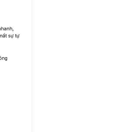
nhanh,
mất sự tự
hông