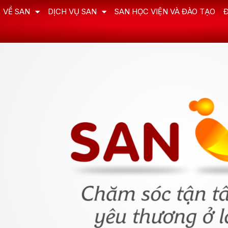
VỀ SAN
DỊCH VỤ SAN
SAN HỌC VIỆN VÀ ĐÀO TẠO