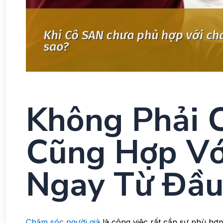
Không Phải 
Cũng Hợp Vớ
Ngay Từ Đầ
Chăm sóc người già
là công việc rất cần sự phù hợp