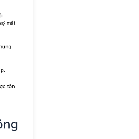
ói
 sợ mất
Nhưng
ợp.
ược tôn
ông