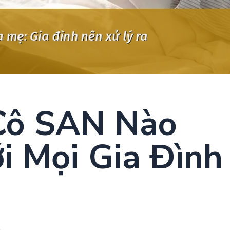
Cô SAN Nào
i Mọi Gia Đình
u
.