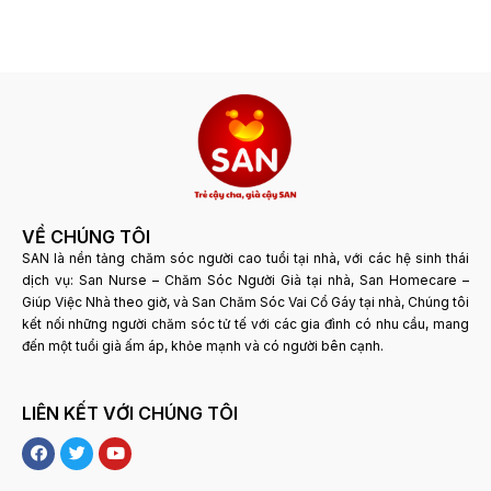
VỀ CHÚNG TÔI
SAN là nền tảng chăm sóc người cao tuổi tại nhà, với các hệ sinh thái
dịch vụ: San Nurse – Chăm Sóc Người Già tại nhà, San Homecare –
Giúp Việc Nhà theo giờ, và San Chăm Sóc Vai Cổ Gáy tại nhà, Chúng tôi
kết nối những người chăm sóc tử tế với các gia đình có nhu cầu, mang
đến một tuổi già ấm áp, khỏe mạnh và có người bên cạnh.
LIÊN KẾT VỚI CHÚNG TÔI
F
T
Y
a
w
o
c
i
u