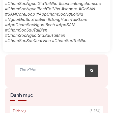
#ChamSocNguoiGiaTaiNha #sannentangchamsoc
#ChamSocNguoiBenhTaiNha #sanpro #CoSAN
#SANCareLoop #AppChamSocNguoiGia
#NguoiGiaSauTaiBien #DongHanhTaiKham
#AppChamSocNguoiBenh #AppSAN
#ChamSocSauTaiBien
#ChamSocNguoiGiaSauTaiBien
#ChamSocSauXuatVien #ChamSocTaiNha
Tìm
Tìm
kiếm
kiếm
Danh mục
Dịch vụ
(3.254)