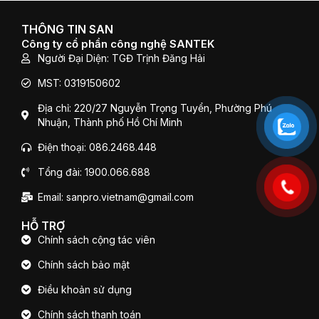
e
t
t
b
t
u
o
e
b
THÔNG TIN SAN
o
r
e
Công ty cổ phần công nghệ SANTEK
k
Người Đại Diện: TGĐ Trịnh Đăng Hải
MST: 0319150602
Địa chỉ: 220/27 Nguyễn Trọng Tuyển, Phường Phú
Nhuận, Thành phố Hồ Chí Minh
Điện thoại: 086.2468.448
Tổng đài: 1900.066.688
Email: sanpro.vietnam@gmail.com
HỖ TRỢ
Chính sách cộng tác viên
Chính sách bảo mật
Điều khoản sử dụng
Chính sách thanh toán