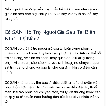
Nếu người thân đi lại yếu hoặc cần hỗ trợ khi vào nhà vệ sinh,
gia đình nên đặc biệt chú ý khu vực này vì đây là nơi dễ xảy
ra sự cố.
Cô SAN Hỗ Trợ Người Già Sau Tai Biến
Như Thế Nào?
Cô SAN có thể hỗ trợ người già sau tai biến trong phạm vi
chăm sóc phi y khoa. Tùy tình trạng thực tế, Cô SAN có thể hỗ
trợ ăn uống, vệ sinh cá nhân, thay quần áo, dìu đi lại trong
phạm vi an toàn, sắp xếp khu vực sinh hoạt, trò chuyện, quan
sát tình trạng chung và báo lại cho gia đình khi có điểm cần
lưu ý.
Cô SAN không thay thế bác sĩ, điều dưỡng hoặc chuyên viên
phục hồi chức năng. Những việc liên quan đến điều trị, thuốc
men, bài tập phục hồi chuyên môn, xử lý vết thương hoặc can
thiệp y tế cần tuân theo hướng dẫn của bác sĩ và nhân viên y
tế.