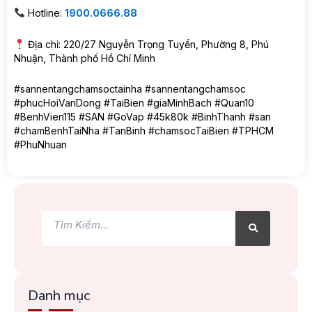
Hotline:
1900.0666.88
Địa chỉ: 220/27 Nguyễn Trọng Tuyển, Phường 8, Phú
Nhuận, Thành phố Hồ Chí Minh
#sannentangchamsoctainha #sannentangchamsoc
#phucHoiVanDong #TaiBien #giaMinhBach #Quan10
#BenhVien115 #SAN #GoVap #45k80k #BinhThanh #san
#chamBenhTaiNha #TanBinh #chamsocTaiBien #TPHCM
#PhuNhuan
Tìm
Tìm
kiếm
kiếm
Danh mục