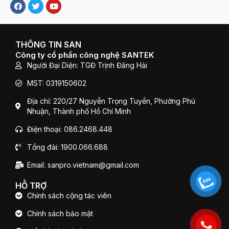
F
T
Y
a
w
o
c
i
u
e
t
t
b
t
u
o
e
b
THÔNG TIN SAN
o
r
e
Công ty cổ phần công nghệ SANTEK
k
Người Đại Diện: TGĐ Trịnh Đăng Hải
MST: 0319150602
Địa chỉ: 220/27 Nguyễn Trọng Tuyển, Phường Phú
Nhuận, Thành phố Hồ Chí Minh
Điện thoại: 086.2468.448
Tổng đài: 1900.066.688
Email: sanpro.vietnam@gmail.com
HỖ TRỢ
Chính sách cộng tác viên
Chính sách bảo mật