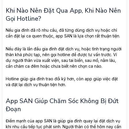
Khi Nào Nên Đặt Qua App, Khi Nào Nên
Gọi Hotline?
Nếu gia đình đã rõ nhu cầu, đã từng dùng dịch vụ hoặc chỉ
cần đặt lại ca quen thuộc, app SAN là lựa chọn rất thuận tiện.
Nếu đây là lần đầu gia đình đặt dịch vụ, hoặc tình trạng người
thân khá phức tạp, nên gọi hotline để được tư vấn trước. Ví
dụ: người thân vừa xuất viện, sau tai biến, sau mổ, nằm lâu,
cần chăm ca đêm hoặc chưa biết nên chọn ca nào.
Hotline giúp gia đình trao đổi kỹ hơn, còn app giúp việc đặt
và đặt lại dịch vụ thuận tiện hơn.
App SAN Giúp Chăm Sóc Không Bị Đứt
Đoạn
Điểm mạnh của app SAN là giúp gia đình quay lại đặt dịch vụ
khi nhu cầu tiếp tục phát sinh. Người thân có thể hôm nay cần