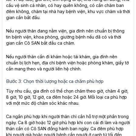
cầu vệ sinh cá nhân, có hay quên không, có cần chăm ban
đêm không, chăm tại nhà hay bệnh viện, khu vực chăm và thời
gian cần bắt đầu.
Nếu người thân đang nằm viện, gia đình nên chuẩn bị thông
tin bệnh viện, khoa phòng, giường bệnh nếu đã có và thời
gian cần Cô SAN bắt đầu ca chăm.
Nếu người thân cần đi khám hoặc tái khám, gia đình nên
chuẩn bị lịch hẹn, địa chỉ bệnh viện hoặc phòng khám, giấy tờ
cần mang theo và người liên hệ chính.
Bước 3: Chọn thời lượng hoặc ca chăm phù hợp
Tùy nhu cầu, gia đình có thể chọn chăm theo giờ, chăm 4 giờ,
8 giờ, 10 giờ, 12 giờ, ca đêm hoặc 24 giờ. Mỗi loại ca phù hợp
với một mức độ chăm sóc khác nhau.
Ca ngắn phù hợp khi người thân chỉ cần hỗ trợ một phần trong
ngày. Ca 8 giờ hoặc 12 giờ phù hợp khi con cái đi làm và người
thân cần có Cô SAN đồng hành ban ngày. Ca đêm phù hợp
khi người già hoặc người bệnh cần người ở cạnh từ tối đến