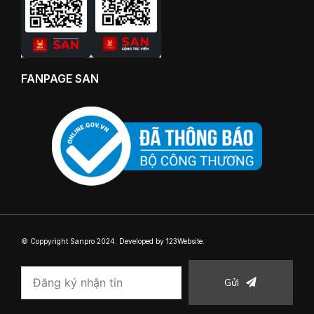
FANPAGE SAN
© Coppyright Sanpro 2024. Developed by 123Website.
Gửi