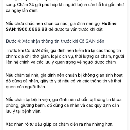
sáng. Chăm 24 giờ phù hợp khi người bệnh cần hỗ trợ gần như
cả ngày lẫn đêm.
Nếu chưa chắc nên chọn ca nào, gia đình nên gọi
Hotline
SAN: 1900.0666.88
để được tư vấn trước khi đặt.
Bước 4: Xác nhận thông tin trước khi Cô SAN đến
Trước khi Cô SAN đến, gia đình nên kiểm tra lại các thông tin
chính: địa chỉ, thời gian, loại dịch vụ, thời lượng ca chăm, người
liên hệ chính và các lưu ý quan trọng về người được chăm.
Nếu chăm tại nhà, gia đình nên chuẩn bị không gian sinh hoạt,
đồ dùng cá nhân, giấy tờ y tế nếu có và các thông tin về thói
quen của người thân.
Nếu chăm tại bệnh viện, gia đình nên chuẩn bị thông tin khoa
phòng, giường bệnh, đồ dùng cá nhân và các quy định cần
lưu ý tại bệnh viện.
Xác nhận rõ từ đầu giúp ca chăm diễn ra nhẹ nhàng hơn.