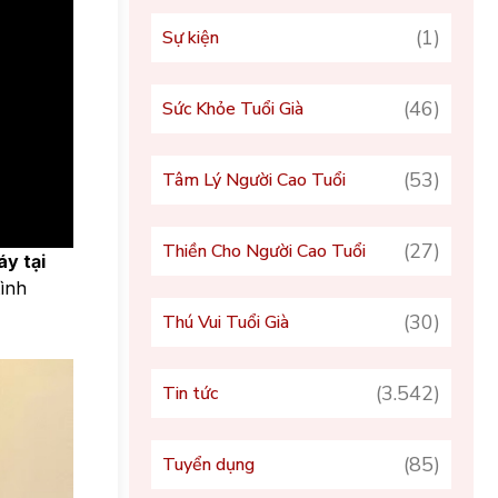
(1)
Sự kiện
(46)
Sức Khỏe Tuổi Già
(53)
Tâm Lý Người Cao Tuổi
(27)
Thiền Cho Người Cao Tuổi
y tại
tình
(30)
Thú Vui Tuổi Già
(3.542)
Tin tức
(85)
Tuyển dụng