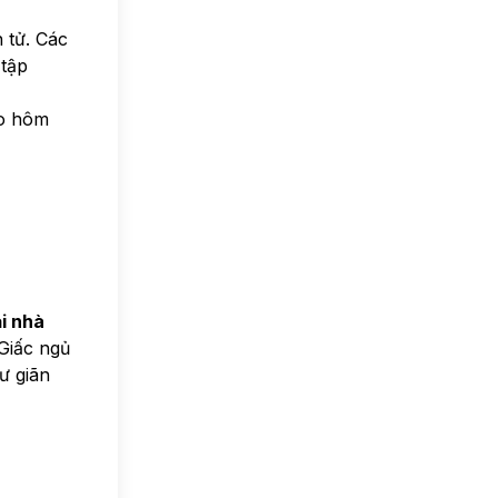
 tử. Các
tập
ào hôm
i nhà
 Giấc ngủ
ư giãn