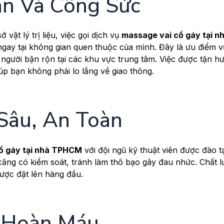
ian Và Công Sức
 vật lý trị liệu, việc gọi dịch vụ
massage vai cổ gáy tại n
 ngay tại không gian quen thuộc của mình. Đây là ưu điểm vư
người bận rộn tại các khu vực trung tâm. Việc được tận h
úp bạn không phải lo lắng về giao thông.
Sâu, An Toàn
ổ gáy tại nhà TPHCM
với đội ngũ kỹ thuật viên được đào t
căng có kiểm soát, tránh làm thô bạo gây đau nhức. Chất 
ược đặt lên hàng đầu.
 Hoàn Máu