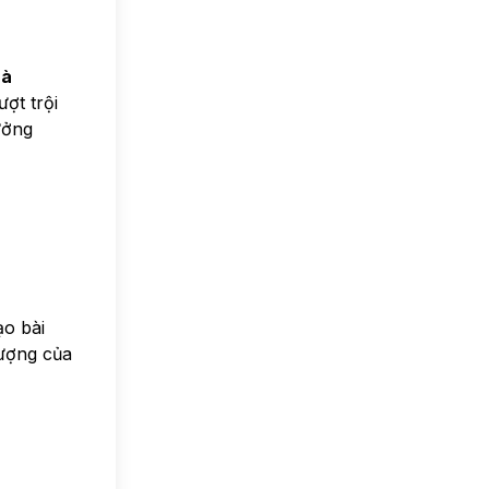
hà
ợt trội
ưởng
ạo bài
lượng của