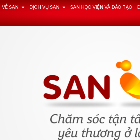
VỀ SAN
DỊCH VỤ SAN
SAN HỌC VIỆN VÀ ĐÀO TẠO