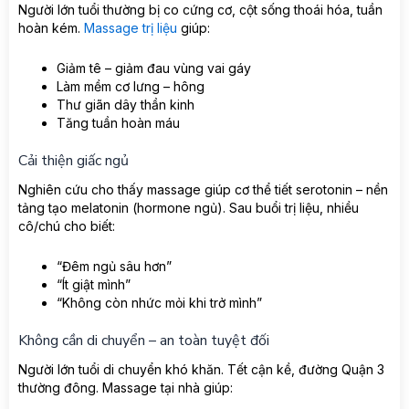
Người lớn tuổi thường bị co cứng cơ, cột sống thoái hóa, tuần
hoàn kém.
Massage trị liệu
giúp:
Giảm tê – giảm đau vùng vai gáy
Làm mềm cơ lưng – hông
Thư giãn dây thần kinh
Tăng tuần hoàn máu
Cải thiện giấc ngủ
Nghiên cứu cho thấy massage giúp cơ thể tiết serotonin – nền
tảng tạo melatonin (hormone ngủ). Sau buổi trị liệu, nhiều
cô/chú cho biết:
“Đêm ngủ sâu hơn”
“Ít giật mình”
“Không còn nhức mỏi khi trở mình”
Không cần di chuyển – an toàn tuyệt đối
Người lớn tuổi di chuyển khó khăn. Tết cận kề, đường Quận 3
thường đông. Massage tại nhà giúp: