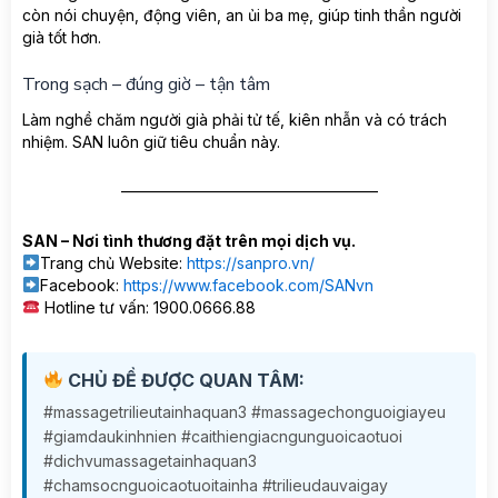
còn nói chuyện, động viên, an ủi ba mẹ, giúp tinh thần người
già tốt hơn.
Trong sạch – đúng giờ – tận tâm
Làm nghề chăm người già phải tử tế, kiên nhẫn và có trách
nhiệm. SAN luôn giữ tiêu chuẩn này.
————————————————–
SAN – Nơi tình thương đặt trên mọi dịch vụ.
Trang chủ Website:
https://sanpro.vn/
Facebook:
https://www.facebook.com/SANvn
Hotline tư vấn: 1900.0666.88
CHỦ ĐỀ ĐƯỢC QUAN TÂM:
#massagetrilieutainhaquan3 #massagechonguoigiayeu
#giamdaukinhnien #caithiengiacngunguoicaotuoi
#dichvumassagetainhaquan3
#chamsocnguoicaotuoitainha #trilieudauvaigay