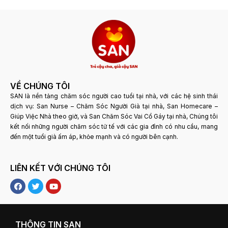
VỀ CHÚNG TÔI
SAN là nền tảng chăm sóc người cao tuổi tại nhà, với các hệ sinh thái
dịch vụ: San Nurse – Chăm Sóc Người Già tại nhà, San Homecare –
Giúp Việc Nhà theo giờ, và San Chăm Sóc Vai Cổ Gáy tại nhà, Chúng tôi
kết nối những người chăm sóc tử tế với các gia đình có nhu cầu, mang
đến một tuổi già ấm áp, khỏe mạnh và có người bên cạnh.
LIÊN KẾT VỚI CHÚNG TÔI
F
T
Y
a
w
o
c
i
u
e
t
t
b
t
u
o
e
b
THÔNG TIN SAN
o
r
e