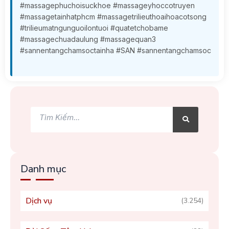
#massagephuchoisuckhoe #massageyhoccotruyen
#massagetainhatphcm #massagetrilieuthoaihoacotsong
#trilieumatngunguoilontuoi #quatetchobame
#massagechuadaulung #massagequan3
#sannentangchamsoctainha #SAN #sannentangchamsoc
Tìm
Tìm
kiếm
kiếm
Danh mục
Dịch vụ
(3.254)