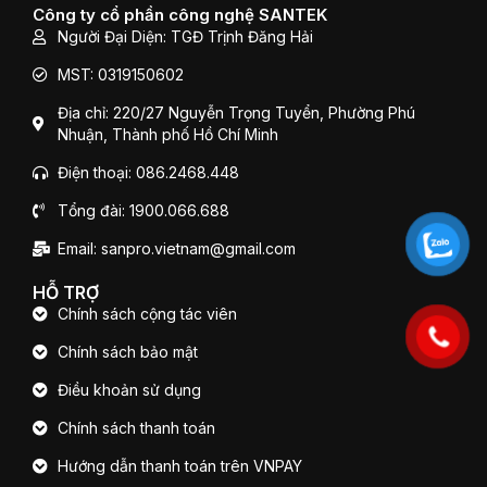
Công ty cổ phần công nghệ SANTEK
k
Người Đại Diện: TGĐ Trịnh Đăng Hải
MST: 0319150602
Địa chỉ: 220/27 Nguyễn Trọng Tuyển, Phường Phú
Nhuận, Thành phố Hồ Chí Minh
Điện thoại: 086.2468.448
Tổng đài: 1900.066.688
Email: sanpro.vietnam@gmail.com
HỖ TRỢ
Chính sách cộng tác viên
Chính sách bảo mật
Điều khoản sử dụng
Chính sách thanh toán
Hướng dẫn thanh toán trên VNPAY