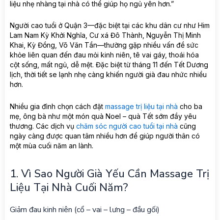
liệu nhẹ nhàng tại nhà có thể giúp họ ngủ yên hơn.”
Người cao tuổi ở Quận 3—đặc biệt tại các khu dân cư như Him
Lam Nam Kỳ Khởi Nghĩa, Cư xá Đô Thành, Nguyễn Thị Minh
Khai, Kỳ Đồng, Võ Văn Tần—thường gặp nhiều vấn đề sức
khỏe liên quan đến đau mỏi kinh niên, tê vai gáy, thoái hóa
cột sống, mất ngủ, dễ mệt. Đặc biệt từ tháng 11 đến Tết Dương
lịch, thời tiết se lạnh nhẹ càng khiến người già đau nhức nhiều
hơn.
Nhiều gia đình chọn cách đặt
massage trị liệu tại nhà
cho ba
mẹ, ông bà như một món quà Noel – quà Tết sớm đầy yêu
thương. Các dịch vụ
chăm sóc người cao tuổi tại nhà
cũng
ngày càng được quan tâm nhiều hơn để giúp người thân có
một mùa cuối năm an lành.
1. Vì Sao Người Già Yếu Cần Massage Trị
Liệu Tại Nhà Cuối Năm?
Giảm đau kinh niên (cổ – vai – lưng – đầu gối)