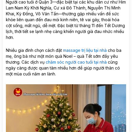
Người cao tuổi ở Quận 3—đặc biệt tại các khu dân cư như Him
Lam Nam Kỳ Khởi Nghĩa, Cư xá Đô Thành, Nguyễn Thị Minh
Khai, Kỳ Đồng, Võ Văn Tần—thường gặp nhiều vấn đề sức
khỏe liên quan đến đau mỏi kinh niên, tê vai gáy, thoái hóa
cột sống, mất ngủ, dễ mệt. Đặc biệt từ tháng 11 đến Tết Dương
lịch, thời tiết se lạnh nhẹ càng khiến người già đau nhức nhiều
hơn.
Nhiều gia đình chọn cách đặt
massage trị liệu tại nhà
cho ba
mẹ, ông bà như một món quà Noel – quà Tết sớm đầy yêu
thương. Các dịch vụ
chăm sóc người cao tuổi tại nhà
cũng
ngày càng được quan tâm nhiều hơn để giúp người thân có
một mùa cuối năm an lành.