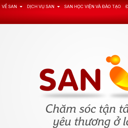
VỀ SAN
DỊCH VỤ SAN
SAN HỌC VIỆN VÀ ĐÀO TẠO