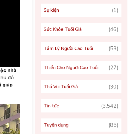
(1)
Sự kiện
(46)
Sức Khỏe Tuổi Già
(53)
Tâm Lý Người Cao Tuổi
(27)
Thiền Cho Người Cao Tuổi
iệc nhà
Khu đô
rí
giúp
(30)
Thú Vui Tuổi Già
(3.542)
Tin tức
(85)
Tuyển dụng