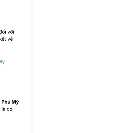
đối với
kết về
Mỹ
à Phú Mỹ
 là cơ