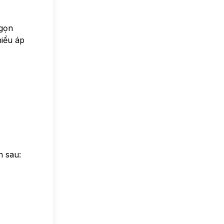
 gọn
hiểu áp
n sau: