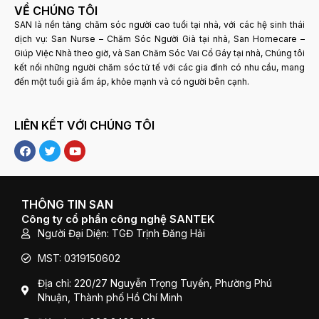
VỀ CHÚNG TÔI
SAN là nền tảng chăm sóc người cao tuổi tại nhà, với các hệ sinh thái
dịch vụ: San Nurse – Chăm Sóc Người Già tại nhà, San Homecare –
Giúp Việc Nhà theo giờ, và San Chăm Sóc Vai Cổ Gáy tại nhà, Chúng tôi
kết nối những người chăm sóc tử tế với các gia đình có nhu cầu, mang
đến một tuổi già ấm áp, khỏe mạnh và có người bên cạnh.
LIÊN KẾT VỚI CHÚNG TÔI
F
T
Y
a
w
o
c
i
u
e
t
t
b
t
u
o
e
b
THÔNG TIN SAN
o
r
e
Công ty cổ phần công nghệ SANTEK
k
Người Đại Diện: TGĐ Trịnh Đăng Hải
MST: 0319150602
Địa chỉ: 220/27 Nguyễn Trọng Tuyển, Phường Phú
Nhuận, Thành phố Hồ Chí Minh