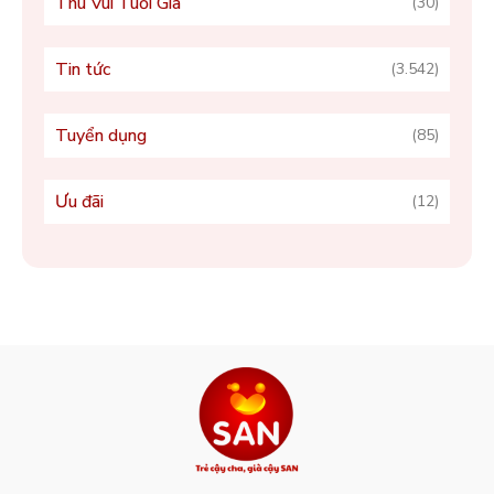
Thú Vui Tuổi Già
(30)
Tin tức
(3.542)
Tuyển dụng
(85)
Ưu đãi
(12)