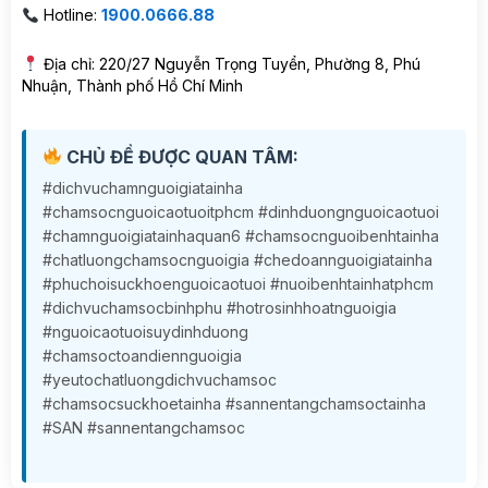
Hotline:
1900.0666.88
Địa chỉ: 220/27 Nguyễn Trọng Tuyển, Phường 8, Phú
Nhuận, Thành phố Hồ Chí Minh
CHỦ ĐỀ ĐƯỢC QUAN TÂM:
#dichvuchamnguoigiatainha
#chamsocnguoicaotuoitphcm #dinhduongnguoicaotuoi
#chamnguoigiatainhaquan6 #chamsocnguoibenhtainha
#chatluongchamsocnguoigia #chedoannguoigiatainha
#phuchoisuckhoenguoicaotuoi #nuoibenhtainhatphcm
#dichvuchamsocbinhphu #hotrosinhhoatnguoigia
#nguoicaotuoisuydinhduong
#chamsoctoandiennguoigia
#yeutochatluongdichvuchamsoc
#chamsocsuckhoetainha #sannentangchamsoctainha
#SAN #sannentangchamsoc