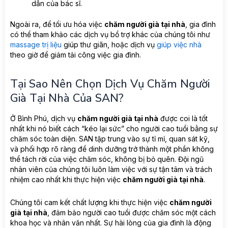
dẫn của bác sĩ.
Ngoài ra, để tối ưu hóa việc
chăm người già tại nhà
, gia đình
có thể tham khảo các dịch vụ bổ trợ khác của chúng tôi như
massage trị liệu
giúp thư giãn, hoặc dịch vụ
giúp việc nhà
theo giờ để giảm tải công việc gia đình.
Tại Sao Nên Chọn Dịch Vụ Chăm Người
Già Tại Nhà Của SAN?
Ở Bình Phú, dịch vụ
chăm người già tại nhà
được coi là tốt
nhất khi nó biết cách “kéo lại sức” cho người cao tuổi bằng sự
chăm sóc toàn diện. SAN tập trung vào sự tỉ mỉ, quan sát kỹ,
và phối hợp rõ ràng để dinh dưỡng trở thành một phần không
thể tách rời của việc chăm sóc, không bị bỏ quên. Đội ngũ
nhân viên của chúng tôi luôn làm việc với sự tận tâm và trách
nhiệm cao nhất khi thực hiện việc
chăm người già tại nhà
.
Chúng tôi cam kết chất lượng khi thực hiện việc
chăm người
già tại nhà
, đảm bảo người cao tuổi được chăm sóc một cách
khoa học và nhân văn nhất. Sự hài lòng của gia đình là động