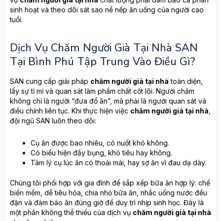
sinh hoạt và theo dõi sát sao nề nếp ăn uống của người cao
tuổi.
Dịch Vụ Chăm Người Già Tại Nhà SAN
Tại Bình Phú Tập Trung Vào Điều Gì?
SAN cung cấp giải pháp
chăm người già tại nhà
toàn diện,
lấy sự tỉ mỉ và quan sát làm phẩm chất cốt lõi. Người chăm
không chỉ là người “đưa đồ ăn”, mà phải là người quan sát và
điều chỉnh liên tục. Khi thực hiện việc
chăm người già tại nhà
,
đội ngũ SAN luôn theo dõi:
Cụ ăn được bao nhiêu, có nuốt khó không.
Có biểu hiện đầy bụng, khó tiêu hay không.
Tâm lý cụ lúc ăn có thoải mái, hay sợ ăn vì đau dạ dày.
Chúng tôi phối hợp với gia đình để sắp xếp bữa ăn hợp lý: chế
biến mềm, dễ tiêu hóa, chia nhỏ bữa ăn, nhắc uống nước đều
đặn và đảm bảo ăn đúng giờ để duy trì nhịp sinh học. Đây là
một phần không thể thiếu của dịch vụ
chăm người già tại nhà