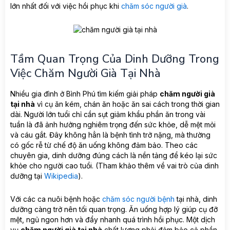
lớn nhất đối với việc hồi phục khi
chăm sóc người già
.
Tầm Quan Trọng Của Dinh Dưỡng Trong
Việc Chăm Người Già Tại Nhà
Nhiều gia đình ở Bình Phú tìm kiếm giải pháp
chăm người già
tại nhà
vì cụ ăn kém, chán ăn hoặc ăn sai cách trong thời gian
dài. Người lớn tuổi chỉ cần sụt giảm khẩu phần ăn trong vài
tuần là đã ảnh hưởng nghiêm trọng đến sức khỏe, dễ mệt mỏi
và cáu gắt. Đây không hẳn là bệnh tình trở nặng, mà thường
có gốc rễ từ chế độ ăn uống không đảm bảo. Theo các
chuyên gia, dinh dưỡng đúng cách là nền tảng để kéo lại sức
khỏe cho người cao tuổi. (Tham khảo thêm về vai trò của dinh
dưỡng tại
Wikipedia
).
Với các ca nuôi bệnh hoặc
chăm sóc người bệnh
tại nhà, dinh
dưỡng càng trở nên tối quan trọng. Ăn uống hợp lý giúp cụ đỡ
mệt, ngủ ngon hơn và đẩy nhanh quá trình hồi phục. Một dịch
vụ
chăm người già tại nhà
chất lượng phải đảm bảo cả phần