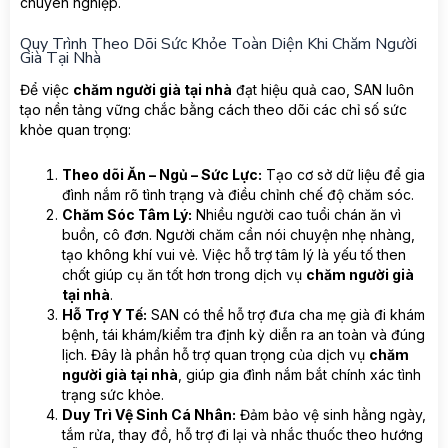
chuyên nghiệp.
Quy Trình Theo Dõi Sức Khỏe Toàn Diện Khi Chăm Người
Già Tại Nhà
Để việc
chăm người già tại nhà
đạt hiệu quả cao, SAN luôn
tạo nền tảng vững chắc bằng cách theo dõi các chỉ số sức
khỏe quan trọng:
Theo dõi Ăn – Ngủ – Sức Lực:
Tạo cơ sở dữ liệu để gia
đình nắm rõ tình trạng và điều chỉnh chế độ chăm sóc.
Chăm Sóc Tâm Lý:
Nhiều người cao tuổi chán ăn vì
buồn, cô đơn. Người chăm cần nói chuyện nhẹ nhàng,
tạo không khí vui vẻ. Việc hỗ trợ tâm lý là yếu tố then
chốt giúp cụ ăn tốt hơn trong dịch vụ
chăm người già
tại nhà
.
Hỗ Trợ Y Tế:
SAN có thể hỗ trợ đưa cha mẹ già đi khám
bệnh, tái khám/kiểm tra định kỳ diễn ra an toàn và đúng
lịch. Đây là phần hỗ trợ quan trọng của dịch vụ
chăm
người già tại nhà
, giúp gia đình nắm bắt chính xác tình
trạng sức khỏe.
Duy Trì Vệ Sinh Cá Nhân:
Đảm bảo vệ sinh hằng ngày,
tắm rửa, thay đồ, hỗ trợ đi lại và nhắc thuốc theo hướng