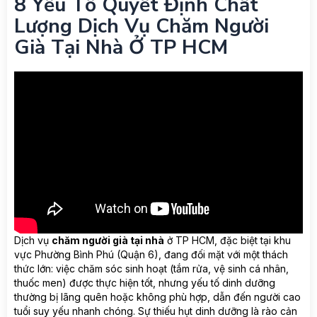
8 Yếu Tố Quyết Định Chất
Lượng Dịch Vụ Chăm Người
Già Tại Nhà Ở TP HCM
Dịch vụ
chăm người già tại nhà
ở TP HCM, đặc biệt tại khu
vực Phường Bình Phú (Quận 6), đang đối mặt với một thách
thức lớn: việc chăm sóc sinh hoạt (tắm rửa, vệ sinh cá nhân,
thuốc men) được thực hiện tốt, nhưng yếu tố dinh dưỡng
thường bị lãng quên hoặc không phù hợp, dẫn đến người cao
tuổi suy yếu nhanh chóng. Sự thiếu hụt dinh dưỡng là rào cản