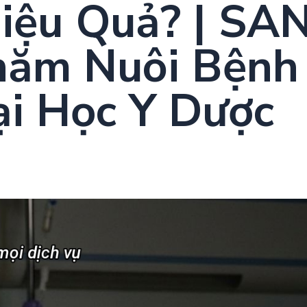
iệu Quả? | SA
ăm Nuôi Bệnh
ại Học Y Dược