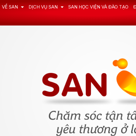
VỀ SAN
DỊCH VỤ SAN
SAN HỌC VIỆN VÀ ĐÀO TẠO